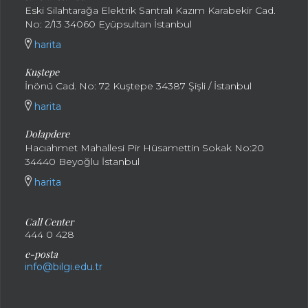
Eski Silahtarağa Elektrik Santralı Kazım Karabekir Cad.
No: 2/13 34060 Eyüpsultan İstanbul
harita
Kuştepe
İnönü Cad. No: 72 Kuştepe 34387 Şişli / İstanbul
harita
Dolapdere
Hacıahmet Mahallesi Pir Hüsamettin Sokak No:20
34440 Beyoğlu İstanbul
harita
Call Center
444 0 428
e-posta
info@bilgi.edu.tr