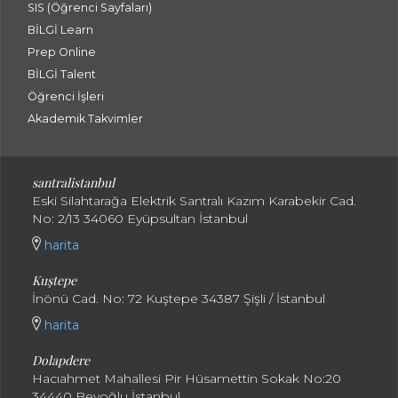
SIS (Öğrenci Sayfaları)
BİLGİ Learn
Prep Online
BİLGİ Talent
Öğrenci İşleri
Akademik Takvimler
santralistanbul
Eski Silahtarağa Elektrik Santralı Kazım Karabekir Cad.
No: 2/13 34060 Eyüpsultan İstanbul
harita
Kuştepe
İnönü Cad. No: 72 Kuştepe 34387 Şişli / İstanbul
harita
Dolapdere
Hacıahmet Mahallesi Pir Hüsamettin Sokak No:20
34440 Beyoğlu İstanbul