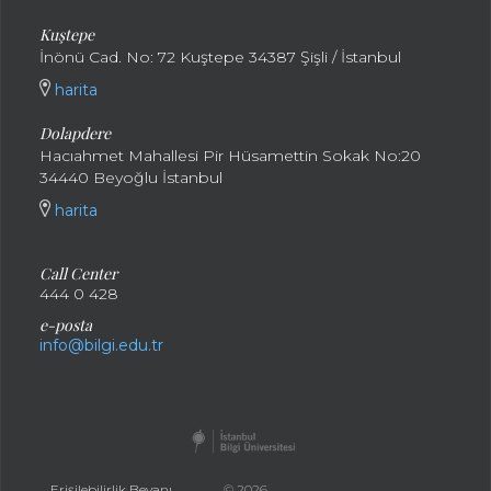
Kuştepe
İnönü Cad. No: 72 Kuştepe 34387 Şişli / İstanbul
harita
Dolapdere
Hacıahmet Mahallesi Pir Hüsamettin Sokak No:20
34440 Beyoğlu İstanbul
harita
Call Center
444 0 428
e-posta
info@bilgi.edu.tr
Erişilebilirlik Beyanı
© 2026