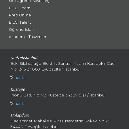
SIS (Öğrenci Sayfaları)
BİLGİ Learn
Prep Online
BİLGİ Talent
Öğrenci İşleri
Akademik Takvimler
santralistanbul
Eski Silahtarağa Elektrik Santralı Kazım Karabekir Cad.
No: 2/13 34060 Eyüpsultan İstanbul
harita
Kuştepe
İnönü Cad. No: 72 Kuştepe 34387 Şişli / İstanbul
harita
Dolapdere
Hacıahmet Mahallesi Pir Hüsamettin Sokak No:20
34440 Beyoğlu İstanbul