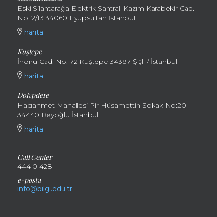
Eski Silahtarağa Elektrik Santralı Kazım Karabekir Cad.
No: 2/13 34060 Eyüpsultan İstanbul
harita
Kuştepe
İnönü Cad. No: 72 Kuştepe 34387 Şişli / İstanbul
harita
Dolapdere
Hacıahmet Mahallesi Pir Hüsamettin Sokak No:20
34440 Beyoğlu İstanbul
harita
Call Center
444 0 428
e-posta
info@bilgi.edu.tr