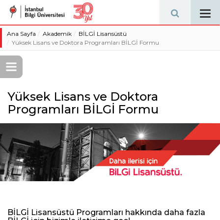
Tog
navi
Ana Sayfa
Akademik
BİLGİ Lisansüstü
Yüksek Lisans ve Doktora Programları BİLGİ Formu
Yüksek Lisans ve Doktora
Programları BİLGİ Formu
BİLGİ Lisansüstü Programları hakkında daha fazla