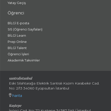
Yatay Geçiş
Öğrenci
BİLGİ E-posta
SIS (Öğrenci Sayfaları)
BİLGİ Learn
Prep Online
BİLGİ Talent
Öğrenci İşleri
Akademik Takvimler
santralistanbul
Eski Silahtarağa Elektrik Santralı Kazım Karabekir Cad.
No: 2/13 34060 Eyüpsultan İstanbul
harita
Kuştepe
İnönü Cad. No: 72 Kuştepe 34387 Şişli / İstanbul