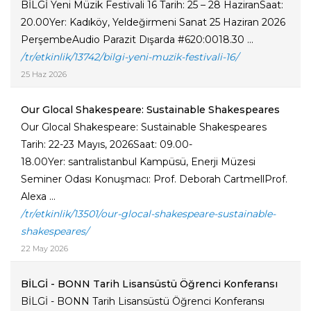
BİLGİ Yeni Müzik Festivali 16 Tarih: 25 – 28 HaziranSaat:
20.00Yer: Kadıköy, Yeldeğirmeni Sanat 25 Haziran 2026
PerşembeAudio Parazit Dışarda #620:0018.30 ...
/tr/etkinlik/13742/bilgi-yeni-muzik-festivali-16/
25 Haz 2026
Our Glocal Shakespeare: Sustainable Shakespeares
Our Glocal Shakespeare: Sustainable Shakespeares
Tarih: 22-23 Mayıs, 2026Saat: 09.00-
18.00Yer: santralistanbul Kampüsü, Enerji Müzesi
Seminer Odası Konuşmacı: Prof. Deborah CartmellProf.
Alexa ...
/tr/etkinlik/13501/our-glocal-shakespeare-sustainable-
shakespeares/
22 May 2026
BİLGİ - BONN Tarih Lisansüstü Öğrenci Konferansı
BİLGİ - BONN Tarih Lisansüstü Öğrenci Konferansı