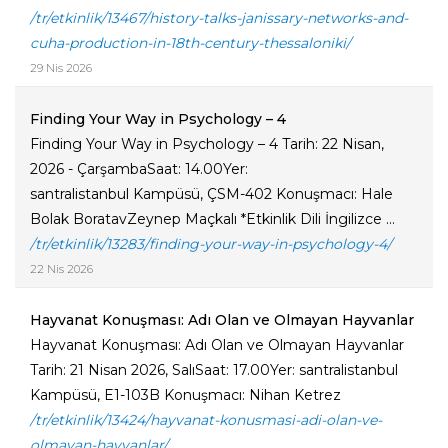
/tr/etkinlik/13467/history-talks-janissary-networks-and-
cuha-production-in-18th-century-thessaloniki/
29 Nis 2026
Finding Your Way in Psychology – 4
Finding Your Way in Psychology – 4 Tarih: 22 Nisan,
2026 - ÇarşambaSaat: 14.00Yer:
santralistanbul Kampüsü, ÇSM-402 Konuşmacı: Hale
Bolak BoratavZeynep Maçkalı *Etkinlik Dili İngilizce ...
/tr/etkinlik/13283/finding-your-way-in-psychology-4/
22 Nis 2026
Hayvanat Konuşması: Adı Olan ve Olmayan Hayvanlar
Hayvanat Konuşması: Adı Olan ve Olmayan Hayvanlar
Tarih: 21 Nisan 2026, SalıSaat: 17.00Yer: santralistanbul
Kampüsü, E1-103B Konuşmacı: Nihan Ketrez
/tr/etkinlik/13424/hayvanat-konusmasi-adi-olan-ve-
olmayan-hayvanlar/