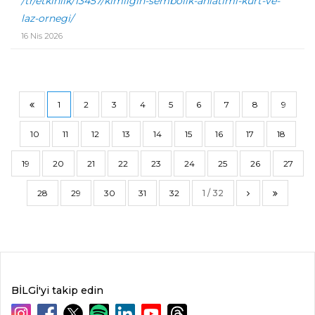
/tr/etkinlik/13457/kimligin-sembolik-anlatimi-kurt-ve-
laz-ornegi/
16 Nis 2026
1
2
3
4
5
6
7
8
9
10
11
12
13
14
15
16
17
18
19
20
21
22
23
24
25
26
27
28
29
30
31
32
1 / 32
BİLGİ'yi takip edin