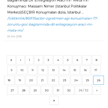
Bağlamında Dil: Entegrasyon Aracı mı? Meta mı?"
Konuşmacı: Maissam Nimer (İstanbul Politikalar
Merkezi)SEÇBİR Konuşmaları dizisi, İstanbul ...
/tr/etkinlik/8597/secbir-ogretmen-agi-konusmalari-77-
zorunlu-goc-baglaminda-dil-entegrasyon-araci-mi-
meta-mi/
05 Ara 2018
1
2
3
4
5
6
7
8
9
10
11
12
13
14
15
16
17
18
19
20
21
22
23
24
25
26
27
28
29
30
31
32
26 / 32