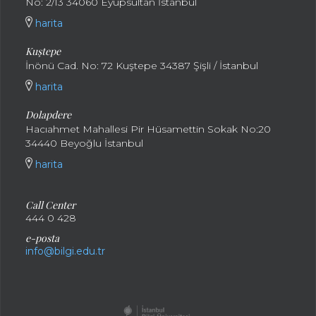
No: 2/13 34060 Eyüpsultan İstanbul
harita
Kuştepe
İnönü Cad. No: 72 Kuştepe 34387 Şişli / İstanbul
harita
Dolapdere
Hacıahmet Mahallesi Pir Hüsamettin Sokak No:20
34440 Beyoğlu İstanbul
harita
Call Center
444 0 428
e-posta
info@bilgi.edu.tr