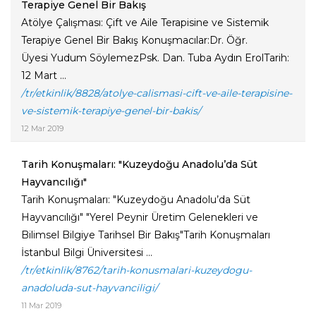
Terapiye Genel Bir Bakış
Atölye Çalışması: Çift ve Aile Terapisine ve Sistemik
Terapiye Genel Bir Bakış Konuşmacılar:Dr. Öğr.
Üyesi Yudum SöylemezPsk. Dan. Tuba Aydın ErolTarih:
12 Mart ...
/tr/etkinlik/8828/atolye-calismasi-cift-ve-aile-terapisine-
ve-sistemik-terapiye-genel-bir-bakis/
12 Mar 2019
Tarih Konuşmaları: "Kuzeydoğu Anadolu’da Süt
Hayvancılığı"
Tarih Konuşmaları: "Kuzeydoğu Anadolu’da Süt
Hayvancılığı" "Yerel Peynir Üretim Gelenekleri ve
Bilimsel Bilgiye Tarihsel Bir Bakış"Tarih Konuşmaları
İstanbul Bilgi Üniversitesi ...
/tr/etkinlik/8762/tarih-konusmalari-kuzeydogu-
anadoluda-sut-hayvanciligi/
11 Mar 2019