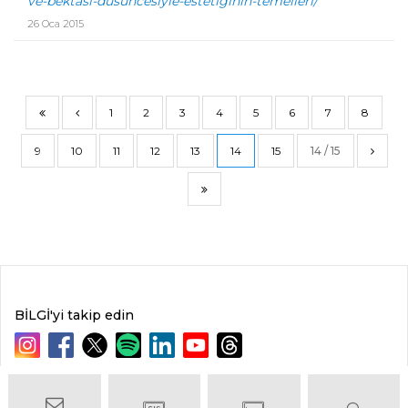
ve-bektasi-dusuncesiyle-estetiginin-temelleri/
26 Oca 2015
1
2
3
4
5
6
7
8
9
10
11
12
13
14
15
14 / 15
BİLGİ'yi takip edin