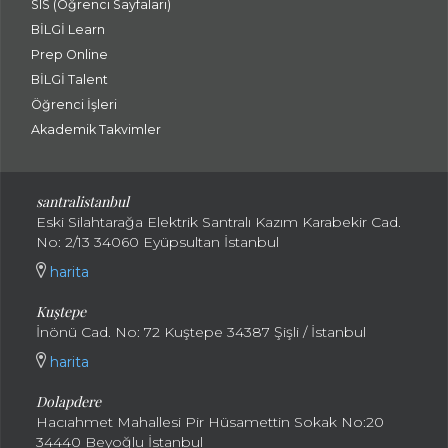
SIS (Öğrenci Sayfaları)
BİLGİ Learn
Prep Online
BİLGİ Talent
Öğrenci İşleri
Akademik Takvimler
santralistanbul
Eski Silahtarağa Elektrik Santralı Kazım Karabekir Cad.
No: 2/13 34060 Eyüpsultan İstanbul
harita
Kuştepe
İnönü Cad. No: 72 Kuştepe 34387 Şişli / İstanbul
harita
Dolapdere
Hacıahmet Mahallesi Pir Hüsamettin Sokak No:20
34440 Beyoğlu İstanbul