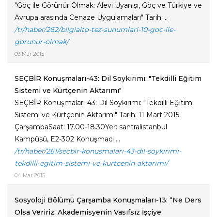
"Göç ile Görünür Olmak: Alevi Uyanışı, Göç ve Türkiye ve
Avrupa arasında Cenaze Uygulamaları" Tarih ...
/tr/haber/262/bilgialto-tez-sunumlari-10-goc-ile-
gorunur-olmak/
09 Mar 2015
SEÇBİR Konuşmaları-43: Dil Soykırımı: "Tekdilli Eğitim
Sistemi ve Kürtçenin Aktarımı"
SEÇBİR Konuşmaları-43: Dil Soykırımı: "Tekdilli Eğitim
Sistemi ve Kürtçenin Aktarımı" Tarih: 11 Mart 2015,
ÇarşambaSaat: 17.00-18.30Yer: santralistanbul
Kampüsü, E2-302 Konuşmacı ...
/tr/haber/261/secbir-konusmalari-43-dil-soykirimi-
tekdilli-egitim-sistemi-ve-kurtcenin-aktarimi/
04 Mar 2015
Sosyoloji Bölümü Çarşamba Konuşmaları-13: “Ne Ders
Olsa Veririz: Akademisyenin Vasıfsız İşçiye