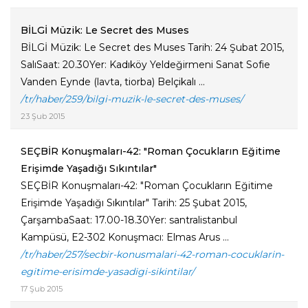
BİLGİ Müzik: Le Secret des Muses
BİLGİ Müzik: Le Secret des Muses Tarih: 24 Şubat 2015,
SalıSaat: 20.30Yer: Kadıköy Yeldeğirmeni Sanat Sofie
Vanden Eynde (lavta, tiorba) Belçikalı ...
/tr/haber/259/bilgi-muzik-le-secret-des-muses/
23 Şub 2015
SEÇBİR Konuşmaları-42: "Roman Çocukların Eğitime
Erişimde Yaşadığı Sıkıntılar"
SEÇBİR Konuşmaları-42: "Roman Çocukların Eğitime
Erişimde Yaşadığı Sıkıntılar" Tarih: 25 Şubat 2015,
ÇarşambaSaat: 17.00-18.30Yer: santralistanbul
Kampüsü, E2-302 Konuşmacı: Elmas Arus ...
/tr/haber/257/secbir-konusmalari-42-roman-cocuklarin-
egitime-erisimde-yasadigi-sikintilar/
17 Şub 2015