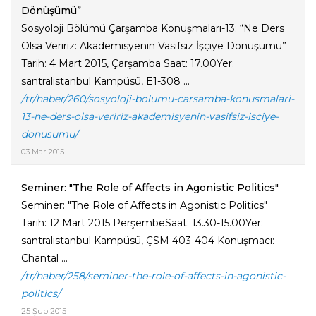
Dönüşümü”
Sosyoloji Bölümü Çarşamba Konuşmaları-13: “Ne Ders
Olsa Veririz: Akademisyenin Vasıfsız İşçiye Dönüşümü”
Tarih: 4 Mart 2015, Çarşamba Saat: 17.00Yer:
santralistanbul Kampüsü, E1-308 ...
/tr/haber/260/sosyoloji-bolumu-carsamba-konusmalari-
13-ne-ders-olsa-veririz-akademisyenin-vasifsiz-isciye-
donusumu/
03 Mar 2015
Seminer: "The Role of Affects in Agonistic Politics"
Seminer: "The Role of Affects in Agonistic Politics"
Tarih: 12 Mart 2015 PerşembeSaat: 13.30-15.00Yer:
santralistanbul Kampüsü, ÇSM 403-404 Konuşmacı:
Chantal ...
/tr/haber/258/seminer-the-role-of-affects-in-agonistic-
politics/
25 Şub 2015