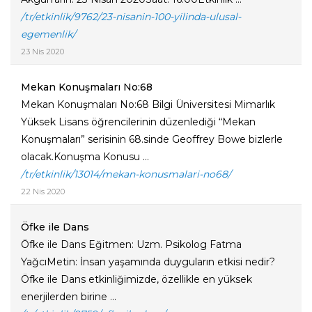
/tr/etkinlik/9762/23-nisanin-100-yilinda-ulusal-
egemenlik/
23 Nis 2020
Mekan Konuşmaları No:68
Mekan Konuşmaları No:68 Bilgi Üniversitesi Mimarlık
Yüksek Lisans öğrencilerinin düzenlediği “Mekan
Konuşmaları” serisinin 68.sinde Geoffrey Bowe bizlerle
olacak.Konuşma Konusu ...
/tr/etkinlik/13014/mekan-konusmalari-no68/
22 Nis 2020
Öfke ile Dans
Öfke ile Dans Eğitmen: Uzm. Psikolog Fatma
YağcıMetin: İnsan yaşamında duyguların etkisi nedir?
Öfke ile Dans etkinliğimizde, özellikle en yüksek
enerjilerden birine ...