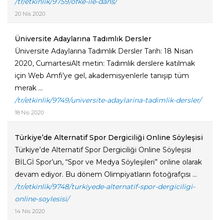
/tr/etkinlik/9759/ofke-ile-dans/
20 Nis 2020
Üniversite Adaylarına Tadımlık Dersler
Üniversite Adaylarına Tadımlık Dersler Tarih: 18 Nisan
2020, CumartesiAlt metin: Tadımlık derslere katılmak
için Web Amfi’ye gel, akademisyenlerle tanışıp tüm
merak ...
/tr/etkinlik/9749/universite-adaylarina-tadimlik-dersler/
18 Nis 2020
Türkiye’de Alternatif Spor Dergiciliği Online Söyleşisi
Türkiye’de Alternatif Spor Dergiciliği Online Söyleşisi
BİLGİ Spor’un, “Spor ve Medya Söyleşileri” online olarak
devam ediyor. Bu dönem Olimpiyatların fotoğrafçısı ...
/tr/etkinlik/9748/turkiyede-alternatif-spor-dergiciligi-
online-soylesisi/
14 Nis 2020