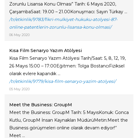
Zorunlu Lisansa Konu Olması” Tarih: 6 Mayıs 2020,
ÇarşambaSaat: 19.00 – 21.00Konuşmacı: Sayın Türkay ...
/tr/etkinlik/9783/fikri-mulkiyet-hukuku-atolyesi-87-
online-patentlerin-zorunlu-lisansa-konu-olmasi/
06 May 2020
Kısa Film Senaryo Yazım Atölyesi
Kısa Film Senaryo Yazım Atölyesi Tarih/Saat: 5, 8, 12, 19,
26 Mayıs 15:00 – 17:00Eğitmen: Tolga BostancıFiziksel
olarak evlere kapandık ...
/tr/etkinlik/9779/kisa-film-senaryo-yazim-atolyesi/
05 May 2020
Meet the Business: GroupM
Meet the Business: GroupM Tarih: 5 MayısKonuk: Gonca
Kutlu, GroupM İnsan Kaynakları MüdürüMetin:Meet the
Business görüşmeleri online olarak devam ediyor!‘’
Meet ...