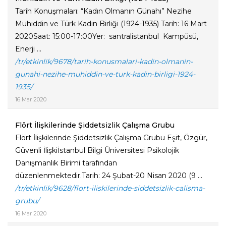
Tarih Konuşmaları: “Kadın Olmanın Günahı” Nezihe
Muhiddin ve Türk Kadın Birliği (1924-1935) Tarih: 16 Mart
2020Saat: 15:00-17:00Yer: santralistanbul Kampüsü,
Enerji ...
/tr/etkinlik/9678/tarih-konusmalari-kadin-olmanin-
gunahi-nezihe-muhiddin-ve-turk-kadin-birligi-1924-
1935/
16 Mar 2020
Flört İlişkilerinde Şiddetsizlik Çalışma Grubu
Flört İlişkilerinde Şiddetsizlik Çalışma Grubu Eşit, Özgür,
Güvenli İlişkiİstanbul Bilgi Üniversitesi Psikolojik
Danışmanlık Birimi tarafından
düzenlenmektedir.Tarih: 24 Şubat-20 Nisan 2020 (9 ...
/tr/etkinlik/9628/flort-iliskilerinde-siddetsizlik-calisma-
grubu/
16 Mar 2020