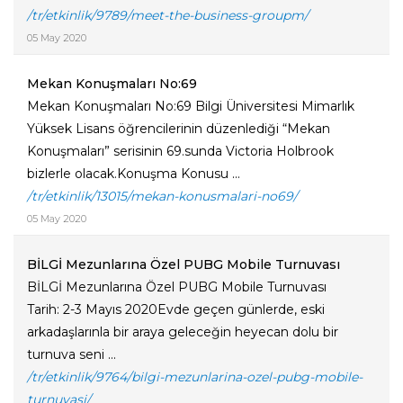
/tr/etkinlik/9789/meet-the-business-groupm/
05 May 2020
Mekan Konuşmaları No:69
Mekan Konuşmaları No:69 Bilgi Üniversitesi Mimarlık
Yüksek Lisans öğrencilerinin düzenlediği “Mekan
Konuşmaları” serisinin 69.sunda Victoria Holbrook
bizlerle olacak.Konuşma Konusu ...
/tr/etkinlik/13015/mekan-konusmalari-no69/
05 May 2020
BİLGİ Mezunlarına Özel PUBG Mobile Turnuvası
BİLGİ Mezunlarına Özel PUBG Mobile Turnuvası
Tarih: 2-3 Mayıs 2020Evde geçen günlerde, eski
arkadaşlarınla bir araya geleceğin heyecan dolu bir
turnuva seni ...
/tr/etkinlik/9764/bilgi-mezunlarina-ozel-pubg-mobile-
turnuvasi/