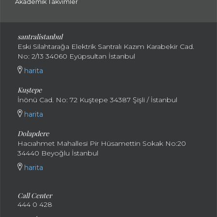
Akademik Takvimler
santralistanbul
Eski Silahtarağa Elektrik Santralı Kazım Karabekir Cad.
No: 2/13 34060 Eyüpsultan İstanbul
harita
Kuştepe
İnönü Cad. No: 72 Kuştepe 34387 Şişli / İstanbul
harita
Dolapdere
Hacıahmet Mahallesi Pir Hüsamettin Sokak No:20
34440 Beyoğlu İstanbul
harita
Call Center
444 0 428