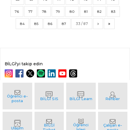
76
77
78
79
80
81
82
83
84
85
86
87
33 / 87
BİLGİ'yi takip edin