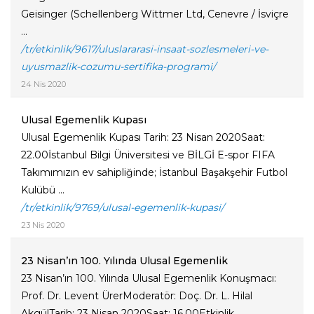
Geisinger (Schellenberg Wittmer Ltd, Cenevre / İsviçre
...
/tr/etkinlik/9617/uluslararasi-insaat-sozlesmeleri-ve-
uyusmazlik-cozumu-sertifika-programi/
24 Nis 2020
Ulusal Egemenlik Kupası
Ulusal Egemenlik Kupası Tarih: 23 Nisan 2020Saat:
22.00İstanbul Bilgi Üniversitesi ve BİLGİ E-spor FIFA
Takımımızın ev sahipliğinde; İstanbul Başakşehir Futbol
Kulübü ...
/tr/etkinlik/9769/ulusal-egemenlik-kupasi/
23 Nis 2020
23 Nisan’ın 100. Yılında Ulusal Egemenlik
23 Nisan’ın 100. Yılında Ulusal Egemenlik Konuşmacı:
Prof. Dr. Levent ÜrerModeratör: Doç. Dr. L. Hilal
AkgülTarih: 23 Nisan 2020Saat: 16.00Etkinlik ...