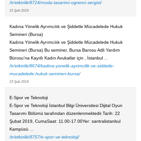
/tr/etkinlik/8724/moda-tasarimi-ogrenci-sergisi/
23 Şub 2019
Kadına Yönelik Ayrımcılık ve Şiddetle Mücadelede Hukuk
Semineri (Bursa)
Kadına Yönelik Ayrımcılık ve Şiddetle Mücadelede Hukuk
Semineri (Bursa) Bu seminer, Bursa Barosu Adli Yardım
Bürosu’na Kayıtlı Kadın Avukatlar için , İstanbul ...
/tr/etkinlik/8674/kadina-yonelik-ayrimcilik-ve-siddetle-
mucadelede-hukuk-semineri-bursa/
23 Şub 2019
E-Spor ve Teknoloji
E-Spor ve Teknoloji İstanbul Bilgi Üniversitesi Dijital Oyun
Tasarımı Bölümü tarafından düzenlenmektedir.Tarih: 22
Şubat 2019, CumaSaat: 11.00-17.00Yer: santralistanbul
Kampüsü ...
/tr/etkinlik/8757/e-spor-ve-teknoloji/