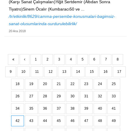
(Karşı Sanat Çalışmaları)Yiğit Sertdemir (Altıdan Sonra
Tiyatro)Sinem Öcalır (Kumbaracı50 ve ...
/tr/etkinlik/8629/camma-persembe-konusmalari-bagimsiz-
sanat-olusumlarinda-surdurulebilirlik/
20 Ara 2018
1
2
3
4
5
6
7
8
9
10
11
12
13
14
15
16
17
18
19
20
21
22
23
24
25
26
27
28
29
30
31
32
33
34
35
36
37
38
39
40
41
42
43
44
45
46
47
48
49