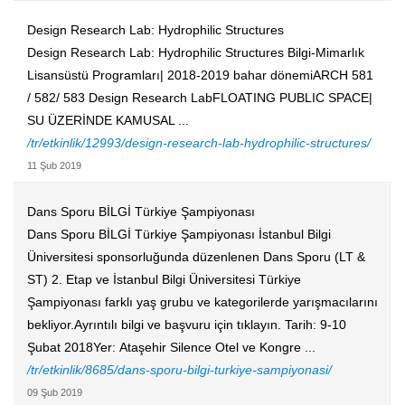
Design Research Lab: Hydrophilic Structures
Design Research Lab: Hydrophilic Structures Bilgi-Mimarlık
Lisansüstü Programları| 2018-2019 bahar dönemiARCH 581
/ 582/ 583 Design Research LabFLOATING PUBLIC SPACE|
SU ÜZERİNDE KAMUSAL ...
/tr/etkinlik/12993/design-research-lab-hydrophilic-structures/
11 Şub 2019
Dans Sporu BİLGİ Türkiye Şampiyonası
Dans Sporu BİLGİ Türkiye Şampiyonası İstanbul Bilgi
Üniversitesi sponsorluğunda düzenlenen Dans Sporu (LT &
ST) 2. Etap ve İstanbul Bilgi Üniversitesi Türkiye
Şampiyonası farklı yaş grubu ve kategorilerde yarışmacılarını
bekliyor.Ayrıntılı bilgi ve başvuru için tıklayın. Tarih: 9-10
Şubat 2018Yer: Ataşehir Silence Otel ve Kongre ...
/tr/etkinlik/8685/dans-sporu-bilgi-turkiye-sampiyonasi/
09 Şub 2019