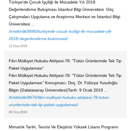
Türkiye'de Çocuk İşçiliği ile Mücadele Yılı 2018
Değerlendirme Buluşması İstanbul Bilgi Üniversitesi Göç
Çalışmaları Uygulama ve Araştırma Merkezi ve İstanbul Bilgi
Üniversitesi ...
/tr/etkinlik/8680/turkiyede-cocuk-isciligi-ile-mucadele-yili-
2018-degerlendirme-bulusmasi/
12 Oca 2019
Fikri Mülkiyet Hukuku Atölyesi-78: "Tütün Ürünlerinde Tek Tip
Paket Uygulaması"
Fikri Mülkiyet Hukuku Atölyesi-78: "Tütün Ürünlerinde Tek Tip
Paket Uygulaması" Konuşmacı: Doç. Dr. Fülürya Yusufoğlu
Bilgin (Galatasaray Üniversitesi)Tarih: 9 Ocak 2019 ...
/tr/etkinlik/8676/fikri-mulkiyet-hukuku-atolyesi-78-tutun-
urunlerinde-tek-tip-paket-uygulamasi/
09 Oca 2019
Mimarlık Tarihi, Teorisi Ve Eleştirisi Yüksek Lisans Programı