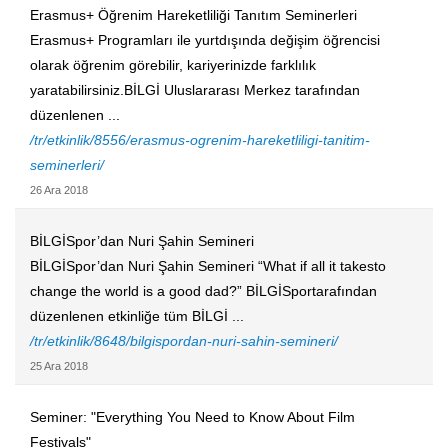
​Erasmus+ Öğrenim Hareketliliği Tanıtım Seminerleri
Erasmus+ Programları ile yurtdışında değişim öğrencisi
olarak öğrenim görebilir, kariyerinizde farklılık
yaratabilirsiniz.BİLGİ Uluslararası Merkez tarafından
düzenlenen ...
/tr/etkinlik/8556/erasmus-ogrenim-hareketliligi-tanitim-
seminerleri/
26 Ara 2018
BİLGİSpor’dan Nuri Şahin Semineri
BİLGİSpor’dan Nuri Şahin Semineri “What if all it takesto
change the world is a good dad?” BİLGİSportarafından
düzenlenen etkinliğe tüm BİLGİ ...
/tr/etkinlik/8648/bilgispordan-nuri-sahin-semineri/
25 Ara 2018
Seminer: "Everything You Need to Know About Film
Festivals"