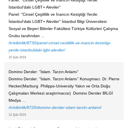
Panel: "Cinsel Çeşitlilik ve İnancın Kesiştiği Yerde:
İstanbul'daki LGBT+ Aleviler"
Panel: "Cinsel Çeşitlilik ve İnancın Kesiştiği Yerde:
İstanbul'daki LGBT+ Aleviler" İstanbul Bilgi Üniversitesi
Sosyal ve Beşeri Bilimler Fakültesi Türkiye Kültürleri Çalışma
Grubu tarafından ...
/tr/etkinlik/8730/panel-cinsel-cesitlilik-ve-inancin-kesistigi-
yerde-istanbuldaki-lgbt-aleviler/
15 Şub 2019
Domino Dersler: “İslam. Tarzın Anlamı”
Domino Dersler: “İslam. Tarzın Anlamı” Konuşmacı: Dr. Pierre
Hecker(Marburg Philipps-University Yakın ve Orta Doğu
Çalışmaları Merkezi araştırmacısı) Domino Dersler BİLGİ
Medya ...
/tr/etkinlik/8720/domino-dersler-islam-tarzin-anlami/
12 Şub 2019