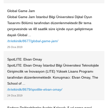
Global Game Jam
Global Game Jam İstanbul Bilgi Üniversitesi Dijital Oyun
Tasarımı Bölümü tarafından düzenlenmektedir.Bir tema
çerçevesinde ve 48 saatlik süre içinde oyun geliştirmeye
dayalı Global ...
/tr/etkinlik/8677/global-game-jam/
25 Oca 2019
SpotLITE: Elvan Omay
SpotLITE: Elvan Omay İstanbul Bilgi Üniversitesi Teknolojide
Girişimcilik ve İnovasyon (LITE) Yüksek Lisans Programı
tarafından düzenlenmektedir. Konuşmacı: Elvan Omay, The
School of ...
/tr/etkinlik/8679/spotlite-elvan-omay/
24 Oca 2019
Sadece Değişebilenler Ayakta Kalacak: 5 yıl sonra nasıl