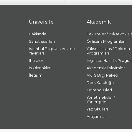
Üniversite
Akademik
Hakkında
Fakülteler / Yüksekokull
Sanat Eserleri
Önlisans Programları
İstanbul Bilgi Üniversitesi
Yüksek Lisans / Doktora
Yayınları
Programları
İhaleler
İngilizce Hazırlık Progra
İş Olanakları
Akademik Takvimler
İletişim
AKTS Bilgi Paketi
Ders Kataloğu
Öğrenci İşleri
Yönetmelikler /
Yönergeler
Yaz Okulları
Araştırma