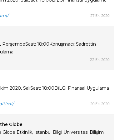
Ekim 2020, SalıSaat: 18:00BİLGİ Finansal Uygulama
imi/
27 Eki 2020
20, PerşembeSaat: 18:00Konuşmacı: Sadrettin
ulama ...
22 Eki 2020
20 Ekim 2020, SalıSaat: 18:00BİLGİ Finansal Uygulama
gitimi/
20 Eki 2020
 the Globe
obe Etkinlik, İstanbul Bilgi Üniversitesi Bilişim