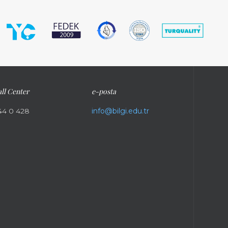
ll Center
e-posta
44 0 428
info@bilgi.edu.tr