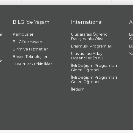
BİLGİ'de Yaşam
International
A
ar
Kampüsler
Uluslararası Öğrenci
L
Danışmanlık Ofisi
Ö
BİLGİ'de Yaşam
Erasmus+ Programları
L
Birim ve Hizmetler
Uluslararası Aday
Y
Bilişim Teknolojileri
Öğrenciler (YÖS)
mı
Duyurular / Etkinlikler
İkili Değişim Programları
Giden Öğrenci
İkili Değişim Programları
Gelen Öğrenci
İletişim