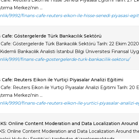
 Cafe: Reuters Eikon ile Hisse Senedi Piyasası Eğitimi Tarih: 27 
tırma Merkezi'nin ...
inlik/9992/finans-cafe-reuters-eikon-ile-hisse-senedi-piyasasi-egit
 Cafe: Göstergelerde Türk Bankacılık Sektörü
 Cafe: Göstergelerde Türk Bankacılık Sektörü Tarih: 22 Ekim 20
Kıdemli Bankacılık Analisti İstanbul Bilgi Üniversitesi Finansal Uyg
kinlik/9991/finans-cafe-gostergelerde-turk-bankacilik-sektoru/
 Cafe: Reuters Eikon ile Yurtiçi Piyasalar Analizi Eğitimi
 Cafe: Reuters Eikon ile Yurtiçi Piyasalar Analizi Eğitimi Tarih: 
tırma Merkezi'nin ...
inlik/9990/finans-cafe-reuters-eikon-ile-yurtici-piyasalar-analizi-e
KS: Online Content Moderation and Data Localization Around
KS: Online Content Moderation and Data Localization Around the Gl