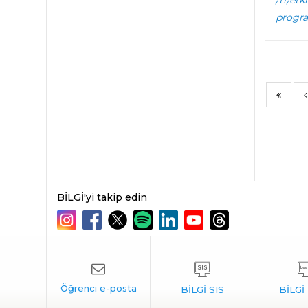
/tr/et
progra
BİLGİ'yi takip edin