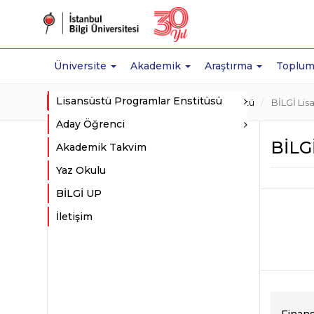
Üniversite
Akademik
Araştırma
Toplum
Lisansüstü Programlar Enstitüsü
Ana Sayfa
Akademik
BİLGİ Lisansüstü
BİLGİ Lisa
Aday Öğrenci
BİLGİ
Akademik Takvim
Yaz Okulu
BİLGİ UP
İletişim