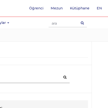
-
Öğrenci
Mezun
Kütüphane
EN
İNG
SA
GE
ylar