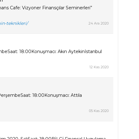
ri
inans Cafe: Vizyoner Finansçılar Seminerleri”
in-teknikleri/
24 Ara 2020
şembeSaat: 18:00Konuşmacı: Akın Aytekinİstanbul
12 Kas 2020
, PerşembeSaat: 18:00Konuşmacı: Attila
05 Kas 2020