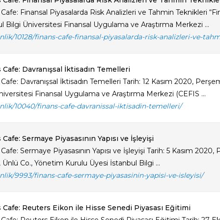
 Cafe: Finansal Piyasalarda Risk Analizleri ve Tahmin Teknikle
Cafe: Finansal Piyasalarda Risk Analizleri ve Tahmin Teknikleri “F
l Bilgi Üniversitesi Finansal Uygulama ve Araştırma Merkezi ...
inlik/10128/finans-cafe-finansal-piyasalarda-risk-analizleri-ve-tahm
 Cafe: Davranışsal İktisadın Temelleri
 Cafe: Davranışsal İktisadın Temelleri Tarih: 12 Kasım 2020, Per
Üniversitesi Finansal Uygulama ve Araştırma Merkezi (CEFIS ...
inlik/10040/finans-cafe-davranissal-iktisadin-temelleri/
 Cafe: Sermaye Piyasasının Yapısı ve İşleyişi
 Cafe: Sermaye Piyasasının Yapısı ve İşleyişi Tarih: 5 Kasım 2020
 Ünlü Co., Yönetim Kurulu Üyesi İstanbul Bilgi ...
inlik/9993/finans-cafe-sermaye-piyasasinin-yapisi-ve-isleyisi/
 Cafe: Reuters Eikon ile Hisse Senedi Piyasası Eğitimi