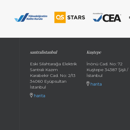
santralistanbul
Kuştepe
Eski Silahtarağa Elektrik
İnönü Cad. No: 72
Santralı Kazım
Kuştepe 34387 Şişli /
Karabekir Cad. No: 2/13
İstanbul
34060 Eyüpsultan
harita
İstanbul
harita