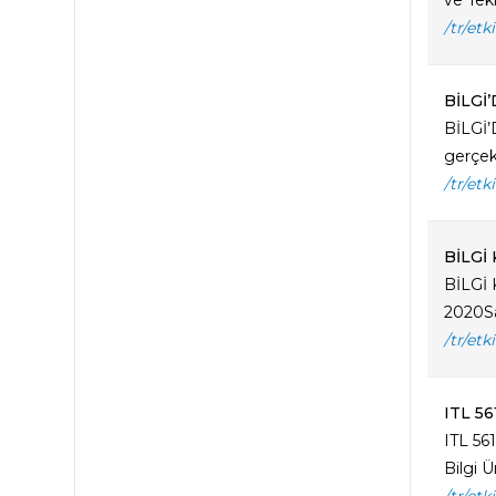
ve Tek
/tr/et
BİLGİ
BİLGİ’
gerçekl
/tr/et
BİLGİ 
BİLGİ 
2020Saa
/tr/et
ITL 56
ITL 56
Bilgi Ü