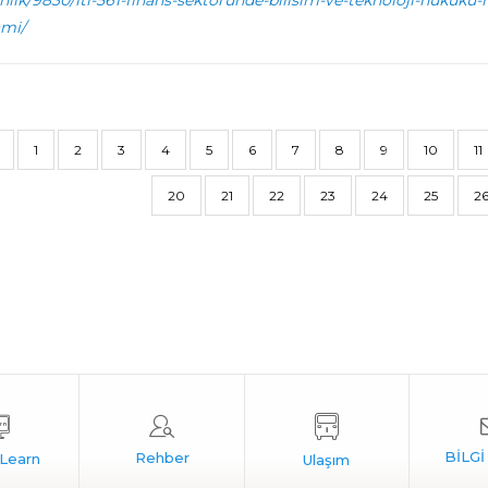
kinlik/9830/itl-561-finans-sektorunde-bilisim-ve-teknoloji-hukuk
mi/
1
2
3
4
5
6
7
8
9
10
11
20
21
22
23
24
25
2