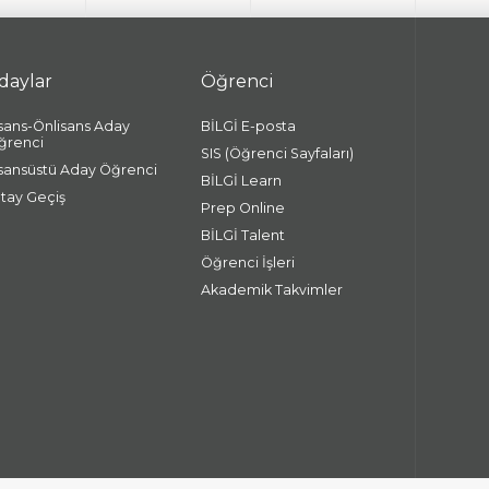
daylar
Öğrenci
isans-Önlisans Aday
BİLGİ E-posta
ğrenci
SIS (Öğrenci Sayfaları)
isansüstü Aday Öğrenci
BİLGİ Learn
atay Geçiş
Prep Online
BİLGİ Talent
Öğrenci İşleri
Akademik Takvimler