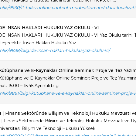
noloji Hukuku Enstitüsü tarafından düzenlenmektedir ...
kinlik/9930/it-talks-online-content-moderation-and-data-localiza
’DE İNSAN HAKLARI HUKUKU YAZ OKULU - VI
DE İNSAN HAKLARI HUKUKU YAZ OKULU - VI Yaz Okulu tarihi: 1
eşecektir. İnsan Hakları Hukuku Yaz ...
kinlik/9838/bilgide-insan-haklari-hukuku-yaz-okulu-vi/
Kütüphane ve E-Kaynaklar Online Seminer: Proje ve Tez Yazım
Kütüphane ve E-Kaynaklar Online Seminer: Proje ve Tez Yazımında
t: 15:00 – 15:45 Ayrıntılı bilgi ...
kinlik/9861/bilgi-kutuphane-ve-e-kaynaklar-online-seminer-proje
1 | Finans Sektöründe Bilişim ve Teknoloji Hukuku Mevzuatı v
1 | Finans Sektöründe Bilişim ve Teknoloji Hukuku Mevzuatı ve U
niversitesi Bilişim ve Teknoloji Hukuku Yüksek ...