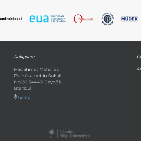
Dolapdere
Ca
4
Hacıahmet Mahallesi
Pir Hüsamettin Sokak
No:20 34440 Beyoğlu
İstanbul
harita