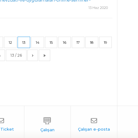
u-mevzuati-ve-uygulamalari-online-seminer-
13 Haz 2020
12
13
14
15
16
17
18
19
6
13 / 26