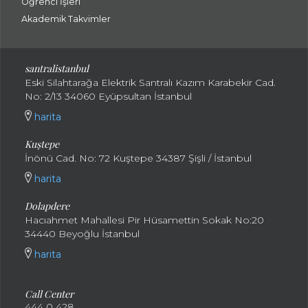
Öğrenci İşleri
Akademik Takvimler
santralistanbul
Eski Silahtarağa Elektrik Santralı Kazım Karabekir Cad.
No: 2/13 34060 Eyüpsultan İstanbul
harita
Kuştepe
İnönü Cad. No: 72 Kuştepe 34387 Şişli / İstanbul
harita
Dolapdere
Hacıahmet Mahallesi Pir Hüsamettin Sokak No:20
34440 Beyoğlu İstanbul
harita
Call Center
444 0 428