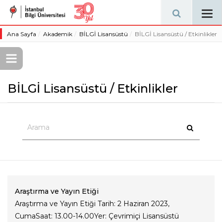
Tog
navi
Ana Sayfa
Akademik
BİLGİ Lisansüstü
BİLGİ Lisansüstü / Etkinlikler
BİLGİ Lisansüstü / Etkinlikler
Araştırma ve Yayın Etiği
Araştırma ve Yayın Etiği Tarih: 2 Haziran 2023,
CumaSaat: 13.00-14.00Yer: Çevrimiçi Lisansüstü