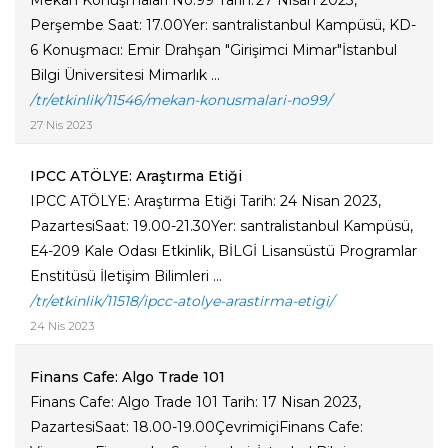
Mekan Konuşmaları No:99 Tarih: 27 Nisan 2023,
Perşembe Saat: 17.00Yer: santralistanbul Kampüsü, KD-
6 Konuşmacı: Emir Drahşan "Girişimci Mimar"İstanbul
Bilgi Üniversitesi Mimarlık ...
/tr/etkinlik/11546/mekan-konusmalari-no99/
27 Nis 2023
IPCC ATÖLYE: Araştırma Etiği
IPCC ATÖLYE: Araştırma Etiği Tarih: 24 Nisan 2023,
PazartesiSaat: 19.00-21.30Yer: santralistanbul Kampüsü,
E4-209 Kale Odası Etkinlik, BİLGİ Lisansüstü Programlar
Enstitüsü İletişim Bilimleri ...
/tr/etkinlik/11518/ipcc-atolye-arastirma-etigi/
24 Nis 2023
Finans Cafe: Algo Trade 101
Finans Cafe: Algo Trade 101 Tarih: 17 Nisan 2023,
PazartesiSaat: 18.00-19.00ÇevrimiçiFinans Cafe: