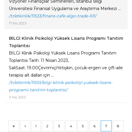
Vizyoner Finansçılar Seminerleri, İstanbul Bilgi
Üniversitesi Finansal Uygulama ve Araştırma Merkezi ...
/tr/etkinlik/11533/finans-cafe-algo-trade-101/
17 Nis 2023
BİLGİ Klinik Psikoloji Yüksek Lisans Programı Tanıtım
Toplantısı
BİLGİ Klinik Psikoloji Yüksek Lisans Programı Tanıtım
Toplantısı Tarih: 11 Nisan 2023,
SalıSaat: 19.00ÇevrimiçiYetişkin, çocuk-ergen ve çift-aile
terapisi alt dalları için ...
/tr/etkinlik/11510/bilgi-klinik-psikoloji-yuksek-lisans-
programi-tanitim-toplantisi/
11 Nis 2023
1
2
3
4
5
6
7
8