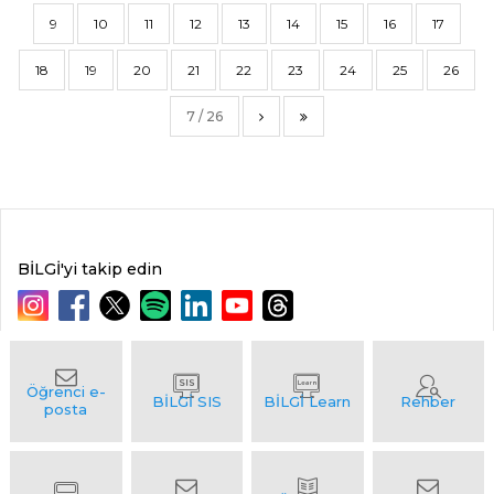
9
10
11
12
13
14
15
16
17
18
19
20
21
22
23
24
25
26
7 / 26
BİLGİ'yi takip edin