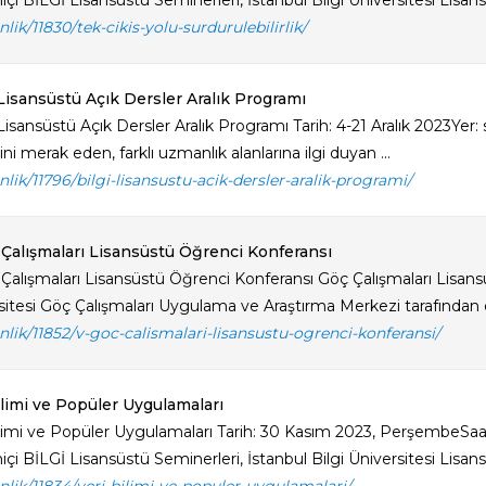
çi BİLGİ Lisansüstü Seminerleri, İstanbul Bilgi Üniversitesi Lisansü
inlik/11830/tek-cikis-yolu-surdurulebilirlik/
Lisansüstü Açık Dersler Aralık Programı
Lisansüstü Açık Dersler Aralık Programı Tarih: 4-21 Aralık 2023Yer
ini merak eden, farklı uzmanlık alanlarına ilgi duyan ...
inlik/11796/bilgi-lisansustu-acik-dersler-aralik-programi/
 Çalışmaları Lisansüstü Öğrenci Konferansı
 Çalışmaları Lisansüstü Öğrenci Konferansı Göç Çalışmaları Lisansü
sitesi Göç Çalışmaları Uygulama ve Araştırma Merkezi tarafından dü
inlik/11852/v-goc-calismalari-lisansustu-ogrenci-konferansi/
ilimi ve Popüler Uygulamaları
ilimi ve Popüler Uygulamaları Tarih: 30 Kasım 2023, PerşembeSaa
çi BİLGİ Lisansüstü Seminerleri, İstanbul Bilgi Üniversitesi Lisans