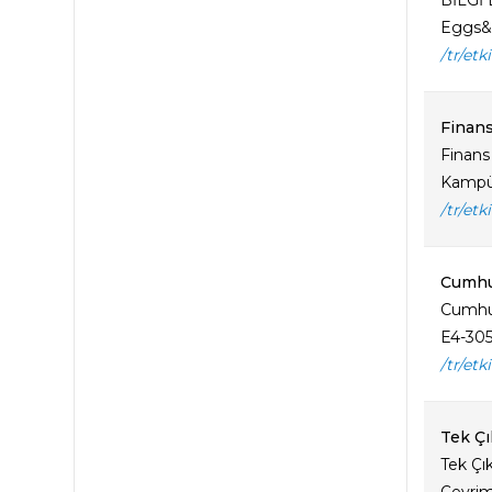
BİLGİ 
Eggs&B
/tr/etk
Finans
Finans
Kampüsü
/tr/etk
Cumhur
Cumhuri
E4-305 
/tr/etk
Tek Çık
Tek Çık