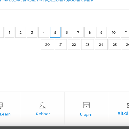
inlik/11834/veri-bilimi-ve-populer-uygulamalari/
1
2
3
4
5
6
7
8
9
10
11
20
21
22
23
24
25
2