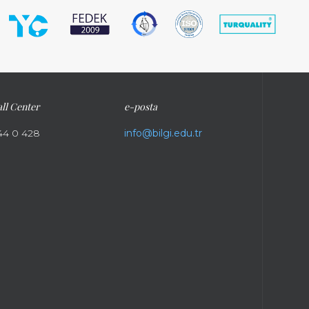
ll Center
e-posta
44 0 428
info@bilgi.edu.tr