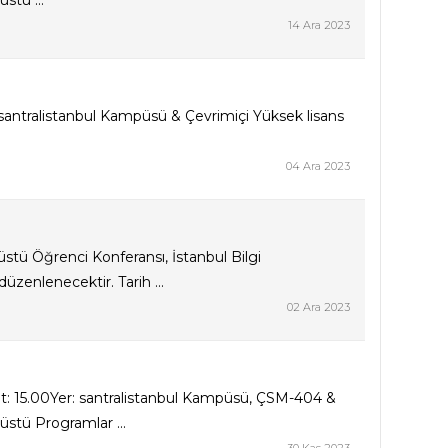
stü ...
14 Ara 2023
: santralistanbul Kampüsü & Çevrimiçi Yüksek lisans
04 Ara 2023
stü Öğrenci Konferansı, İstanbul Bilgi
zenlenecektir. Tarih ...
02 Ara 2023
t: 15.00Yer: santralistanbul Kampüsü, ÇSM-404 &
üstü Programlar ...