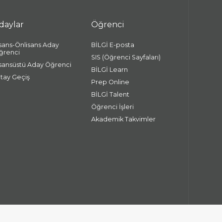
daylar
Öğrenci
isans-Önlisans Aday
BİLGİ E-posta
ğrenci
SIS (Öğrenci Sayfaları)
isansüstü Aday Öğrenci
BİLGİ Learn
atay Geçiş
Prep Online
BİLGİ Talent
Öğrenci İşleri
Akademik Takvimler