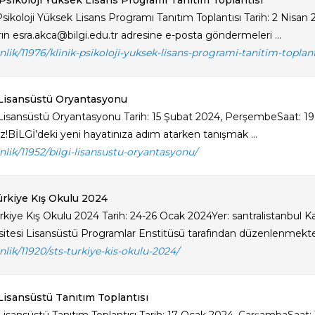
 Psikoloji Yüksek Lisans Programı Tanıtım Toplantısı
 Psikoloji Yüksek Lisans Programı Tanıtım Toplantısı Tarih: 2 Nisan
rın esra.akca@bilgi.edu.tr adresine e-posta göndermeleri ...
inlik/11976/klinik-psikoloji-yuksek-lisans-programi-tanitim-toplant
Lisansüstü Oryantasyonu
Lisansüstü Oryantasyonu Tarih: 15 Şubat 2024, PerşembeSaat: 19
z!BİLGİ’deki yeni hayatınıza adım atarken tanışmak ...
inlik/11952/bilgi-lisansustu-oryantasyonu/
rkiye Kış Okulu 2024
kiye Kış Okulu 2024 Tarih: 24-26 Ocak 2024Yer: santralistanbul Kam
sitesi Lisansüstü Programlar Enstitüsü tarafından düzenlenmekted
inlik/11920/sts-turkiye-kis-okulu-2024/
Lisansüstü Tanıtım Toplantısı