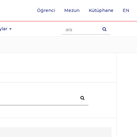
-
Öğrenci
Mezun
Kütüphane
EN
İNG
SA
GE
ylar