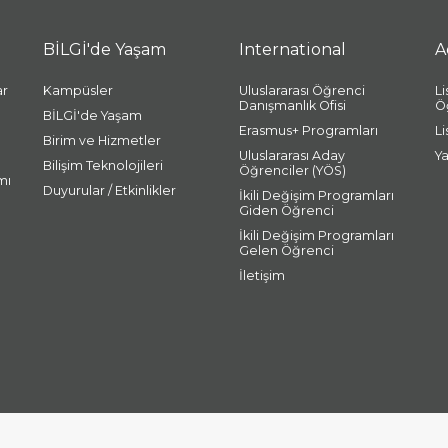
BİLGİ'de Yaşam
International
A
ar
Kampüsler
Uluslararası Öğrenci
L
Danışmanlık Ofisi
Ö
BİLGİ'de Yaşam
Erasmus+ Programları
L
Birim ve Hizmetler
Uluslararası Aday
Y
Bilişim Teknolojileri
Öğrenciler (YÖS)
mı
Duyurular / Etkinlikler
İkili Değişim Programları
Giden Öğrenci
İkili Değişim Programları
Gelen Öğrenci
İletişim