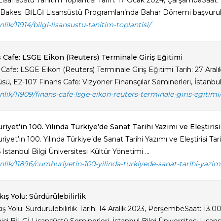
Lisansüstü Tanıtım Toplantısı Tarih: 17 Ocak 2024, ÇarşambaSaat:
akes; BİLGİ Lisansüstü Programları’nda Bahar Dönemi başvurula
inlik/11914/bilgi-lisansustu-tanitim-toplantisi/
 Cafe: LSGE Eikon (Reuters) Terminale Giriş Eğitimi
 Cafe: LSGE Eikon (Reuters) Terminale Giriş Eğitimi Tarih: 27 Aral
, E2-107 Finans Cafe: Vizyoner Finansçılar Seminerleri, İstanbul B
inlik/11909/finans-cafe-lsge-eikon-reuters-terminale-giris-egitimi
iyet’in 100. Yılında Türkiye’de Sanat Tarihi Yazımı ve Eleştirisi
yet’in 100. Yılında Türkiye’de Sanat Tarihi Yazımı ve Eleştirisi Ta
İstanbul Bilgi Üniversitesi Kültür Yönetimi ...
inlik/11896/cumhuriyetin-100-yilinda-turkiyede-sanat-tarihi-yazimi-
ış Yolu: Sürdürülebilirlik
ış Yolu: Sürdürülebilirlik Tarih: 14 Aralık 2023, PerşembeSaat: 13