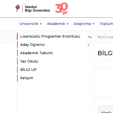
Üniversite
Akademik
Araştırma
Toplum
Lisansüstü Programlar Enstitüsü
Ana Sayfa
Akademik
BİLGİ Lisansüstü
BİLGİ Lisa
Aday Öğrenci
BİLGİ
Akademik Takvim
Yaz Okulu
BİLGİ UP
İletişim