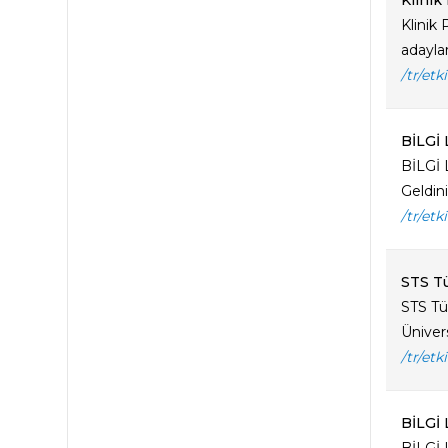
Klinik
Klinik
adayla
/tr/etk
BİLGİ 
BİLGİ 
Geldini
/tr/etk
STS Tü
STS Tür
Üniver
/tr/etk
BİLGİ 