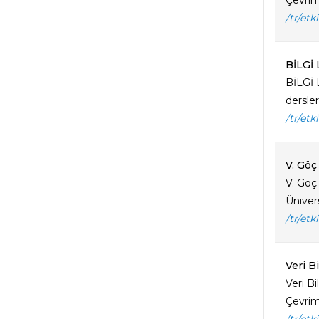
Çevrimi
/tr/etk
BİLGİ 
BİLGİ 
dersler
/tr/etk
V. Göç
V. Göç
Üniver
/tr/etk
Veri B
Veri B
Çevrimi