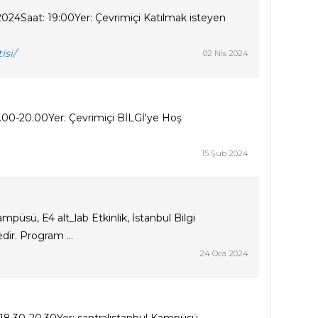
 2024Saat: 19:00Yer: Çevrimiçi Katılmak isteyen
isi/
02 Nis 2024
.00-20.00Yer: Çevrimiçi BİLGİ'ye Hoş
15 Şub 2024
püsü, E4 alt_lab Etkinlik, İstanbul Bilgi
ir. Program ...
24 Oca 2024