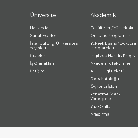
Üniversite
Akademik
Hakkında
Fakülteler / Yüksekokull
Sanat Eserleri
Önlisans Programları
İstanbul Bilgi Üniversitesi
Yüksek Lisans / Doktora
Yayınları
Programları
İhaleler
İngilizce Hazırlık Progra
İş Olanakları
Akademik Takvimler
İletişim
AKTS Bilgi Paketi
Ders Kataloğu
Öğrenci İşleri
Yönetmelikler /
Yönergeler
Yaz Okulları
Araştırma