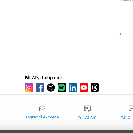
/tr/etk
BİLGİ'yi takip edin