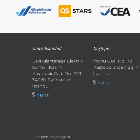
santralistanbul
Kuştepe
Eski Silahtarağa Elektrik
İnönü Cad. No: 72
Santralı Kazım
Kuştepe 34387 Şişli /
Karabekir Cad. No: 2/13
İstanbul
34060 Eyüpsultan
harita
İstanbul
harita
Erişilebilirlik Beyanı