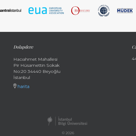
Dolapdere
Ca
4
Hacıahmet Mahallesi
Pir Hüsamettin Sokak
No:20 34440 Beyoğlu
İstanbul
harita
© 2026