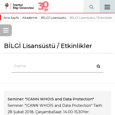
Tog
navi
Ana Sayfa
Akademik
BİLGİ Lisansüstü
BİLGİ Lisansüstü / Etkinlikler
BİLGİ Lisansüstü / Etkinlikler
Seminer: "ICANN WHOIS and Data Protection"
Seminer: "ICANN WHOIS and Data Protection" Tarih:
28 Şubat 2018, ÇarşambaSaat: 14.00-15.30Yer: