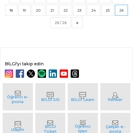
18
19
20
21
22
23
24
25
26
26 / 26
BİLGİ'yi takip edin