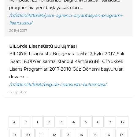
Kampüsü, E3-101İstanbul Bilgi Üniversitesi lisansüstü
programlara yeni başlayacak olan ...
/tr/etkinlik/6984/yeni-ogrenci-oryantasyon-programi-
lisansustu/
20 Eyl 2017
BİLGİ'de Lisansüstü Buluşması
BİLGİ'de Lisansüstü Buluşması Tarih: 12 Eylül 2017, Salı
Saat: 18.00Yer: santralistanbul KampüsüBİLGİ Yüksek
Lisans Programları 2017-2018 Güz Dönemi başvuruları
devam ...
/tr/etkinlik/6981/bilgide-lisansustu-bulusmasi/
12 Eyl 2017
1
2
3
4
5
6
7
8
9
10
11
12
13
14
15
16
17