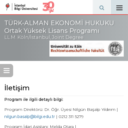
Tog
navi
TÜRK-ALMAN EKONOMİ HUKUKU
Ortak Yüksek Lisans Programı
LL.M. Köln/İstanbul, Joint Degree
İletişim
Program ile ilgili detaylı bilgi:
Program Direktörü: Dr. Öğr. Üyesi Nilgün Başalp Yıldırım |
nilgun.basalp@bilgi.edu.tr
| 0212 311 5279
Program İdari Asistanı: Melda Otara |