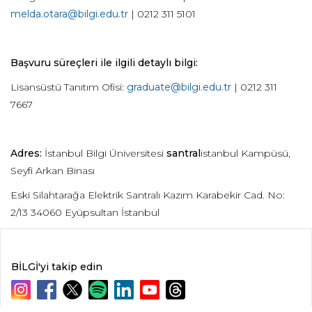
melda.otara@bilgi.edu.tr
| 0212 311 5101
Başvuru süreçleri ile ilgili detaylı bilgi:
Lisansüstü Tanıtım Ofisi:
graduate@bilgi.edu.tr
| 0212 311
7667
Adres:
İstanbul Bilgi Üniversitesi
santral
istanbul Kampüsü,
Seyfi Arkan Binası
Eski Silahtarağa Elektrik Santralı Kazım Karabekir Cad. No:
2/13 34060 Eyüpsultan İstanbul
BİLGİ'yi takip edin