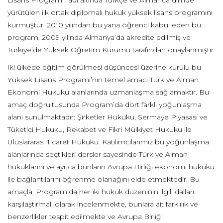
Lisans Programı” adı altında Türkçe ve Almanca dilinde
yürütülen ilk ortak diplomalı hukuk yüksek lisans programını
kurmuştur. 2010 yılından bu yana öğrenci kabul eden bu
program, 2009 yılında Almanya’da akredite edilmiş ve
Türkiye’de Yüksek Öğretim Kurumu tarafından onaylanmıştır.
İki ülkede eğitim görülmesi düşüncesi üzerine kurulu bu
Yüksek Lisans Programı’nın temel amacı Türk ve Alman
Ekonomi Hukuku alanlarında uzmanlaşma sağlamaktır. Bu
amaç doğrultusunda Program’da dört farklı yoğunlaşma
alanı sunulmaktadır: Şirketler Hukuku, Sermaye Piyasası ve
Tüketici Hukuku, Rekabet ve Fikri Mülkiyet Hukuku ile
Uluslararası Ticaret Hukuku. Katılımcılarımız bu yoğunlaşma
alanlarında seçtikleri dersler sayesinde Türk ve Alman
hukuklarını ve ayrıca bunların Avrupa Birliği ekonomi hukuku
ile bağlantılarını öğrenme olanağını elde etmektedir. Bu
amaçla; Program’da her iki hukuk düzeninin ilgili dalları
karşılaştırmalı olarak incelenmekte, bunlara ait farklılık ve
benzerlikler tespit edilmekte ve Avrupa Birliği