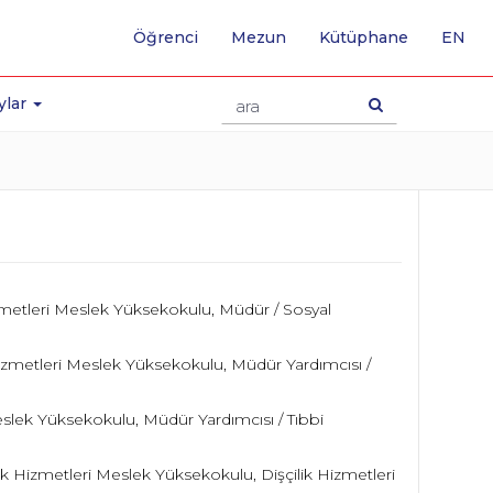
-
Öğrenci
Mezun
Kütüphane
EN
İNG
SA
GE
ylar
izmetleri Meslek Yüksekokulu, Müdür / Sosyal
 Hizmetleri Meslek Yüksekokulu, Müdür Yardımcısı /
Meslek Yüksekokulu, Müdür Yardımcısı / Tıbbi
ık Hizmetleri Meslek Yüksekokulu, Dişçilik Hizmetleri