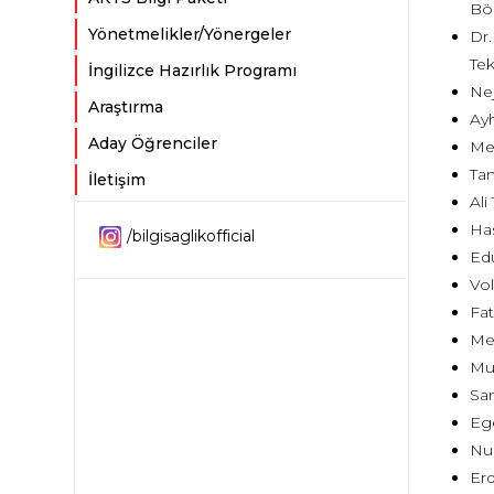
Bö
Yönetmelikler/Yönergeler
Dr.
Tek
İngilizce Hazırlık Programı
Nej
Araştırma
Ayh
Aday Öğrenciler
Mem
Tan
İletişim
Ali
Has
/bilgisaglikofficial
Edu
Vol
Fat
Meh
Mus
Sam
Ege
Nur
Erd