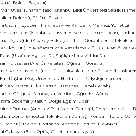
lümü, Bölüm Başkanı)
 Öğr. Üyesi Tunahan Taşçı (İstanbul Bilgi Üniversitesi Sağlık Hizm
nikler Bölümü, Bölüm Başkanı)
la Uzun (Fizyodem Fizik Tedavi ve Rahberlik Merkezi, Yönetici)
an Demircan (İstanbul Optisyenler ve Gözlükçüler Odası, Başkan
et Aydoğdu (Kadıköy Belediyesi, Tıbbı Görüntüleme Teknikleri)
er Akbulut (Flo Mağazacılık ve Pazarlama A.Ş., İş Güvenliği ve Çev
 Turan (Üsküdar Ağız ve Diş Sağlığı Merkezi, Müdür)
an Yurtseven (Arel Üniversitesi, Öğretim Görevlisi)
ard Andrei Ivancel (112 Sağlık Çalışanları Derneği, Genel Başkan/
kan Daştan (Koç Üniversitesi Hastanesi, Radyoloji Teknikeri)
ih Can Karaca (Fulya Cerrahi Hastanesi, Genel Cerrah)
met Görgülü (Altınbaş Üniversitesi, Öğretim Görevlisi)
tafa Özdemir (Atasun, Bölge Eğitim Lideri)
ime Durmaz (Anestezi Teknikerleri Derneği, Denetleme Kurul B
han Döner (Anestezi Teknikerleri Derneği, Yönetim Kurulu Genel
 Erenler (Medipol Hastanesi, Anestezi Sorumlu Teknikeri)
al Özkavak (Beta Optik, Yönetim Kurul Üyesi)