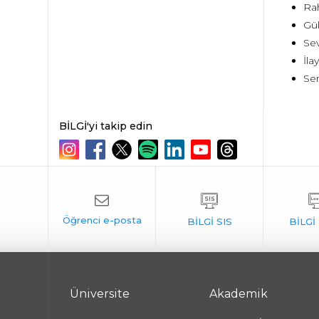
Rah
Gül
Sev
İla
Sen
BİLGİ'yi takip edin
Üniversite
Akademik