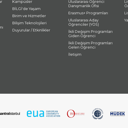
ar
Kampüsler
Uluslararası Öğrenci
L
Danışmanlık Ofisi
Ö
BİLGİ'de Yaşam
Erasmus+ Programları
L
Birim ve Hizmetler
Uluslararası Aday
Y
Bilişim Teknolojileri
Öğrenciler (YÖS)
mı
Duyurular / Etkinlikler
İkili Değişim Programları
Giden Öğrenci
İkili Değişim Programları
Gelen Öğrenci
İletişim