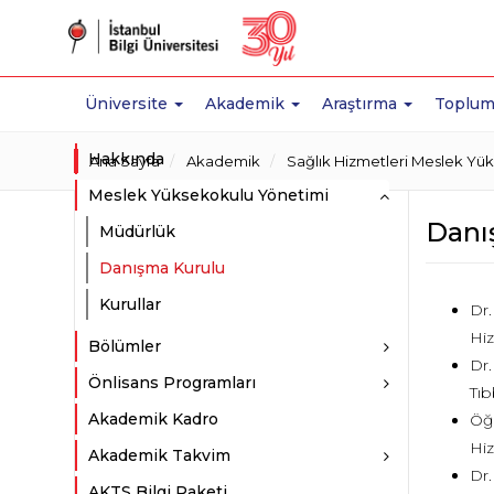
Üniversite
Akademik
Araştırma
Toplum
Hakkında
Ana Sayfa
Akademik
Sağlık Hizmetleri Meslek Yü
Meslek Yüksekokulu Yönetimi
Danı
Müdürlük
Danışma Kurulu
Kurullar
Dr.
Hi
Bölümler
Dr.
Önlisans Programları
Tıb
Akademik Kadro
Öğr
Hiz
Akademik Takvim
Dr.
AKTS Bilgi Paketi