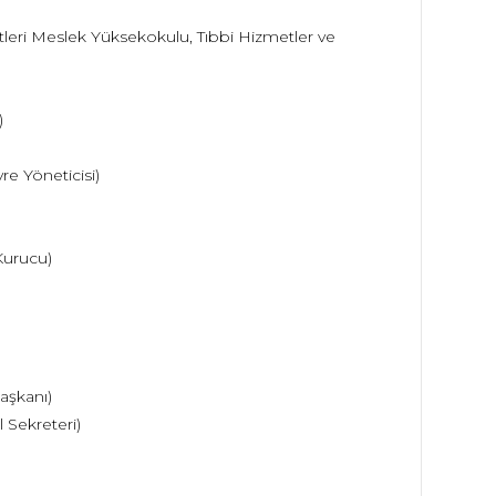
etleri Meslek Yüksekokulu, Tıbbi Hizmetler ve
)
re Yöneticisi)
Kurucu)
aşkanı)
 Sekreteri)