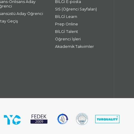
isans-Önlisans Aday
BİLGİ E-posta
ğrenci
SIS (Öğrenci Sayfaları)
isansüstü Aday Öğrenci
BİLGİ Learn
atay Geçiş
Prep Online
BİLGİ Talent
Öğrenci İşleri
Akademik Takvimler