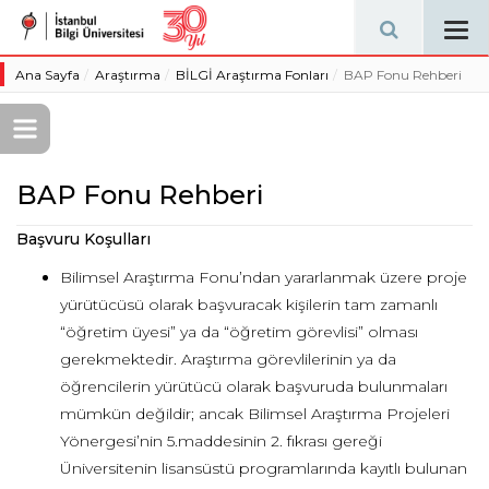
Tog
navi
Ana Sayfa
Araştırma
BİLGİ Araştırma Fonları
BAP Fonu Rehberi
BAP Fonu Rehberi
Başvuru Koşulları
Bilimsel Araştırma Fonu’ndan yararlanmak üzere proje
yürütücüsü olarak başvuracak kişilerin tam zamanlı
“öğretim üyesi” ya da “öğretim görevlisi” olması
gerekmektedir. Araştırma görevlilerinin ya da
öğrencilerin yürütücü olarak başvuruda bulunmaları
mümkün değildir; ancak Bilimsel Araştırma Projeleri
Yönergesi’nin 5.maddesinin 2. fıkrası gereği
Üniversitenin lisansüstü programlarında kayıtlı bulunan