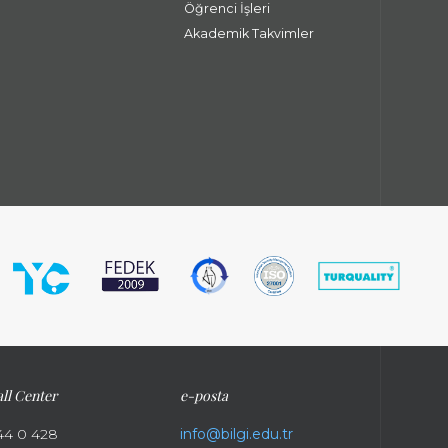
Öğrenci İşleri
Akademik Takvimler
ll Center
e-posta
44 0 428
info@bilgi.edu.tr