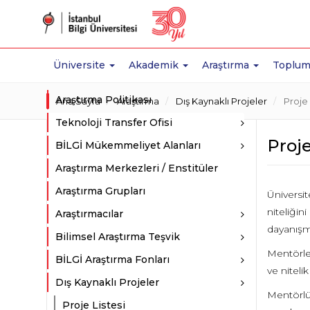
Üniversite
Akademik
Araştırma
Toplum
Araştırma Politikası
Ana Sayfa
Araştırma
Dış Kaynaklı Projeler
Proje
Teknoloji Transfer Ofisi
Proj
BİLGİ Mükemmeliyet Alanları
Araştırma Merkezleri / Enstitüler
Araştırma Grupları
Üniversit
niteliği
Araştırmacılar
dayanışma
Bilimsel Araştırma Teşvik
Mentörler
BİLGİ Araştırma Fonları
ve niteli
Dış Kaynaklı Projeler
Mentörlü
Proje Listesi