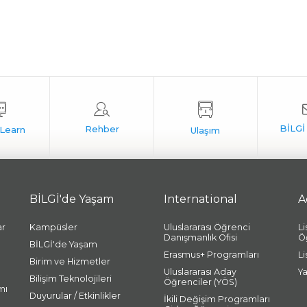
BİLGİ'de Yaşam
International
A
ar
Kampüsler
Uluslararası Öğrenci
L
Danışmanlık Ofisi
Ö
BİLGİ'de Yaşam
Erasmus+ Programları
L
Birim ve Hizmetler
Uluslararası Aday
Y
Bilişim Teknolojileri
Öğrenciler (YÖS)
mı
Duyurular / Etkinlikler
İkili Değişim Programları