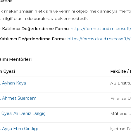
tedir.
k mekanizmasının etkisini ve verimini ölçebilmek amacıyla mentör
n ilgili olanın doldurulması beklenmektedir.
 Katılımcı Değerlendirme Formu:
https://forms.cloud.microsof
Katılımcı Değerlendirme Formu:
https://forms.cloud.microsoft
zımı Mentörleri:
m Üyesi
Fakülte /
r. Ayhan Kaya
AB Enstit
Dr. Ahmet Süerdem
Finansal 
. Üyesi Ali Deniz Dalgıç
Mühendisli
. Ayça Ebru Giritligil
İşletme Fa