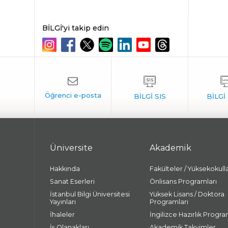
BİLGİ'yi takip edin
Üniversite
Akademik
Hakkında
Fakülteler / Yüksekokull
Sanat Eserleri
Önlisans Programları
İstanbul Bilgi Üniversitesi
Yüksek Lisans / Doktora
Yayınları
Programları
İhaleler
İngilizce Hazırlık Progra
İş Olanakları
Akademik Takvimler