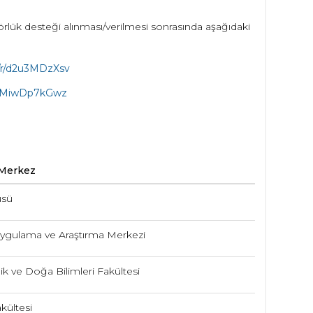
lük desteği alınması/verilmesi sonrasında aşağıdaki
t/r/d2u3MDzXsv
/r/MiwDp7kGwz
 Merkez
üsü
Uygulama ve Araştırma Merkezi
k ve Doğa Bilimleri Fakültesi
kültesi