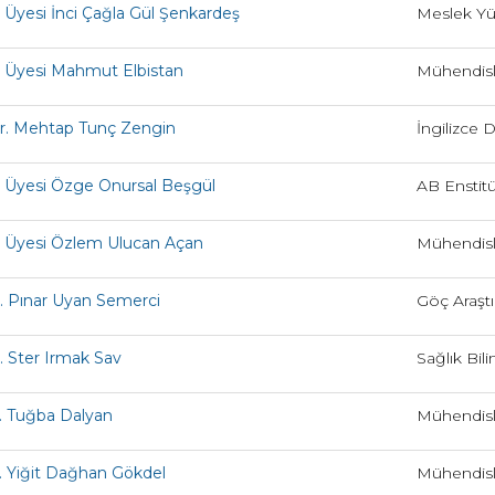
. Üyesi İnci Çağla Gül Şenkardeş
Meslek Y
. Üyesi Mahmut Elbistan
Mühendisli
r. Mehtap Tunç Zengin
İngilizce 
. Üyesi Özge Onursal Beşgül
AB Enstit
. Üyesi Özlem Ulucan Açan
Mühendisli
r. Pınar Uyan Semerci
Göç Araştı
r. Ster Irmak Sav
Sağlık Bili
. Tuğba Dalyan
Mühendisli
. Yiğit Dağhan Gökdel
Mühendisli