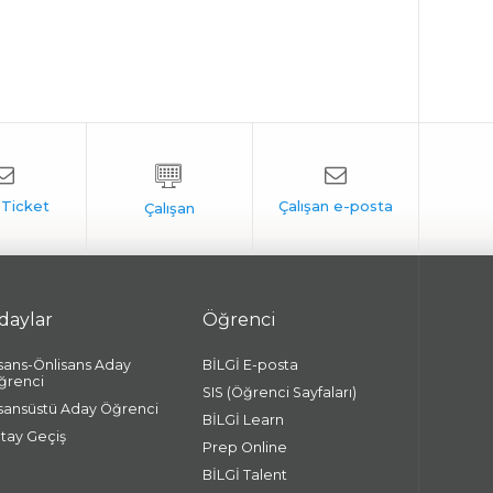
daylar
Öğrenci
isans-Önlisans Aday
BİLGİ E-posta
ğrenci
SIS (Öğrenci Sayfaları)
isansüstü Aday Öğrenci
BİLGİ Learn
atay Geçiş
Prep Online
BİLGİ Talent