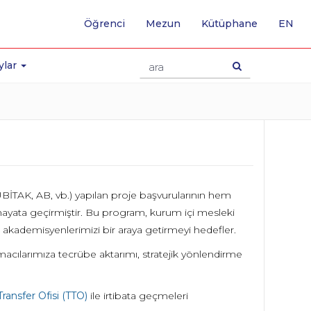
-
Öğrenci
Mezun
Kütüphane
EN
İNG
SA
GE
ylar
TÜBİTAK, AB, vb.) yapılan proje başvurularının hem
hayata geçirmiştir. Bu program, kurum içi mesleki
ki akademisyenlerimizi bir araya getirmeyi hedefler.
macılarımıza tecrübe aktarımı, stratejik yönlendirme
Transfer Ofisi (TTO)
ile irtibata geçmeleri