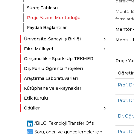
gerekmek
Süreç Tablosu
Mentörlü
Proje Yazımı Mentörlüğü
formlarda
Faydalı Bağlantılar
Mentör –
Üniversite-Sanayi İş Birliği
Menti – 
Fikri Mülkiyet
Girişimcilik – Spark-Up TEKMER
Proje Ya
Dış Fonlu Öğrenci Projeleri
Öğreti
Araştırma Laboratuvarları
Prof. D
Kütüphane ve e-Kaynaklar
Etik Kurulu
Prof. 
Ödüller
Dr. Öğr
/BİLGİ Teknoloji Transfer Ofisi
Prof. Dr
Soru, öneri ve güncellemeler için