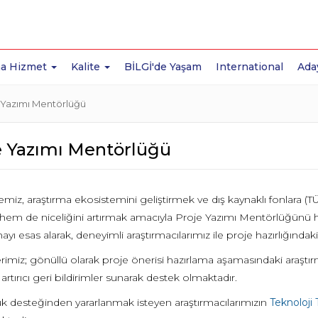
a Hizmet
Kalite
BİLGİ'de Yaşam
International
Ada
 Yazımı Mentörlüğü
e Yazımı Mentörlüğü
emiz, araştırma ekosistemini geliştirmek ve dış kaynaklı fonlara (
ni hem de niceliğini artırmak amacıyla Proje Yazımı Mentörlüğünü 
yı esas alarak, deneyimli araştırmacılarımız ile proje hazırlığında
imiz; gönüllü olarak proje önerisi hazırlama aşamasındaki araştır
k artırıcı geri bildirimler sunarak destek olmaktadır.
k desteğinden yararlanmak isteyen araştırmacılarımızın
Teknoloji 