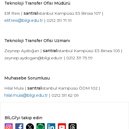
Teknoloji Transfer Ofisi Müdürü
Elif Reis |
santral
istanbul Kampüsü E5 Binası 107 |
elif.reis@bilgi.edu.tr
| 0212 311 71 91
Teknoloji Transfer Ofisi Uzmanı
Zeynep Aydoğan |
santral
istanbul Kampüsü E5 Binası 105 ­|
zeynep.aydogan@bilgi.edu.tr
| 0212 311 75 99
Muhasebe Sorumlusu
Hilal Mula |
santral
istanbul Kampüsü ÖDM 102 |
hilal.mula@bilgi.edu.tr
| 0212 311 62 09
BİLGİ'yi takip edin