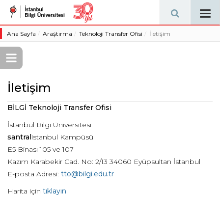
Tog
navi
Ana Sayfa
Araştırma
Teknoloji Transfer Ofisi
İletişim
İletişim
BİLGİ Teknoloji Transfer Ofisi
İstanbul Bilgi Üniversitesi
santral
istanbul Kampüsü
E5 Binası 105 ve 107
Kazım Karabekir Cad. No: 2/13 34060 Eyüpsultan İstanbul
E-posta Adresi:
tto@bilgi.edu.tr
Harita için
tıklayın