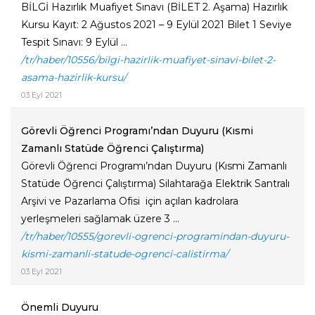
BİLGİ Hazırlık Muafiyet Sınavı (BİLET 2. Aşama) Hazırlık
Kursu Kayıt: 2 Ağustos 2021 – 9 Eylül 2021 Bilet 1 Seviye
Tespit Sınavı: 9 Eylül ...
/tr/haber/10556/bilgi-hazirlik-muafiyet-sinavi-bilet-2-
asama-hazirlik-kursu/
03 Eyl 2021
Görevli Öğrenci Programı’ndan Duyuru (Kısmi
Zamanlı Statüde Öğrenci Çalıştırma)
Görevli Öğrenci Programı’ndan Duyuru (Kısmi Zamanlı
Statüde Öğrenci Çalıştırma) Silahtarağa Elektrik Santralı
Arşivi ve Pazarlama Ofisi için açılan kadrolara
yerleşmeleri sağlamak üzere 3 ...
/tr/haber/10555/gorevli-ogrenci-programindan-duyuru-
kismi-zamanli-statude-ogrenci-calistirma/
03 Eyl 2021
Önemli Duyuru