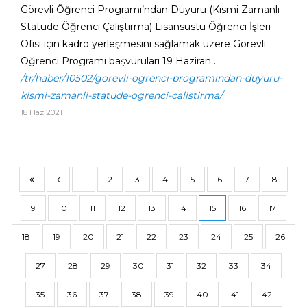
Görevli Öğrenci Programı’ndan Duyuru (Kısmi Zamanlı
Statüde Öğrenci Çalıştırma) Lisansüstü Öğrenci İşleri
Ofisi için kadro yerleşmesini sağlamak üzere Görevli
Öğrenci Programı başvuruları 19 Haziran ...
/tr/haber/10502/gorevli-ogrenci-programindan-duyuru-
kismi-zamanli-statude-ogrenci-calistirma/
18 Haz 2021
1
2
3
4
5
6
7
8
9
10
11
12
13
14
15
16
17
18
19
20
21
22
23
24
25
26
27
28
29
30
31
32
33
34
35
36
37
38
39
40
41
42