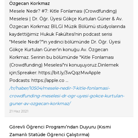
Özgecan Korkmaz
Mesele Nedir? #7: Kitle Fonlaması (Crowdfunding)
Meselesi | Dr. Öğr. Üyesi Gökçe Kurtulan Güner & Av.
Özgecan Korkmaz BİLGİ Müzik Bölümü stüdyolarında
kaydettiğimiz Hukuk Fakültesi'nin podcast serisi
"Mesele Nedir?"in yedinci bölümünde Dr. Öğr. Üyesi
Gökçe Kurtulan Güner'in konuğu Av. Özgecan
Korkmaz. Serinin bu bölümünde "Kitle Fonlaması
(Crowdfunding) Meselesi"ni konuşuyoruz.Dinlemek
için;Spreaker: https://bit.ly/3wQqzMwApple
Podcasts: https://apple.co ...
/tr/haber/10504/mesele-nedir-7-kitle-fonlamasi-
crowdfunding-meselesi-dr-ogr-uyesi-gokce-kurtulan-
guner-av-ozgecan-korkmaz/
21 Haz 2021
Görevli Öğrenci Programı’ndan Duyuru (Kısmi
Zamanlı Statüde Öğrenci Çalıştırma)