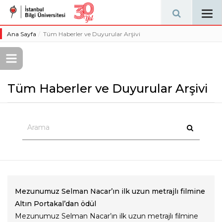
Tog
navi
Ana Sayfa
Tüm Haberler ve Duyurular Arşivi
Tüm Haberler ve Duyurular Arşivi
Mezunumuz Selman Nacar’ın ilk uzun metrajlı filmine
Altın Portakal’dan ödül
Mezunumuz Selman Nacar’ın ilk uzun metrajlı filmine