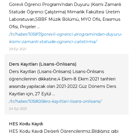
Görevli Öğrenci Programı’ndan Duyuru (Kısmi Zamanlı
Statüde Öğrenci Çalıştırma) Mimarlık Fakültesi Üretim
Laboratuvarı,SBBF Müzik Bölümü, MYO Ofis, Erasmus
Ofisi, Projeler ...
/tr/haber/10587/gorevli-ogrenci-programindan-duyuru-
kismi-zamanli-statude-ogrenci-calistirma/
29 Eyl 2021
Ders Kayıtları (Lisans-Önlisans)
Ders Kayıtları (Lisans-Önlisans) Lisans-Önlisans
öğrencilerinin dikkatine,4 Ekim-8 Ekim 2021 tarihleri
arasında yapılacak olan 2021-2022 Güz Dönemi Ders
Kayıtları için, 27 Eylül ...
/tr/haber/10580/ders-kayitlari-lisans-onlisans/
24 Eyl 2021
HES Kodu Kaydı
HES Kodu Kaydı Değerli Öğrencilerimiz,Bildiğiniz gibi