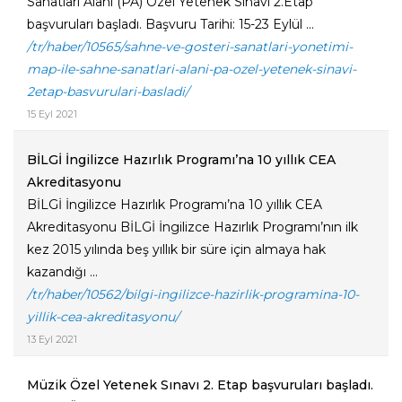
Sanatları Alanı (PA) Özel Yetenek Sınavı 2.Etap
başvuruları başladı. Başvuru Tarihi: 15-23 Eylül ...
/tr/haber/10565/sahne-ve-gosteri-sanatlari-yonetimi-
map-ile-sahne-sanatlari-alani-pa-ozel-yetenek-sinavi-
2etap-basvurulari-basladi/
15 Eyl 2021
BİLGİ İngilizce Hazırlık Programı’na 10 yıllık CEA
Akreditasyonu
BİLGİ İngilizce Hazırlık Programı’na 10 yıllık CEA
Akreditasyonu BİLGİ İngilizce Hazırlık Programı’nın ilk
kez 2015 yılında beş yıllık bir süre için almaya hak
kazandığı ...
/tr/haber/10562/bilgi-ingilizce-hazirlik-programina-10-
yillik-cea-akreditasyonu/
13 Eyl 2021
Müzik Özel Yetenek Sınavı 2. Etap başvuruları başladı.