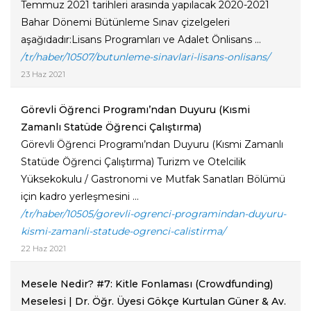
Temmuz 2021 tarihleri arasında yapılacak 2020-2021
Bahar Dönemi Bütünleme Sınav çizelgeleri
aşağıdadır:Lisans Programları ve Adalet Önlisans ...
/tr/haber/10507/butunleme-sinavlari-lisans-onlisans/
23 Haz 2021
Görevli Öğrenci Programı’ndan Duyuru (Kısmi
Zamanlı Statüde Öğrenci Çalıştırma)
Görevli Öğrenci Programı’ndan Duyuru (Kısmi Zamanlı
Statüde Öğrenci Çalıştırma) Turizm ve Otelcilik
Yüksekokulu / Gastronomi ve Mutfak Sanatları Bölümü
için kadro yerleşmesini ...
/tr/haber/10505/gorevli-ogrenci-programindan-duyuru-
kismi-zamanli-statude-ogrenci-calistirma/
22 Haz 2021
Mesele Nedir? #7: Kitle Fonlaması (Crowdfunding)
Meselesi | Dr. Öğr. Üyesi Gökçe Kurtulan Güner & Av.