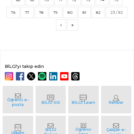
76
77
78
79
80
81
82
23 / 82
BİLGİ'yi takip edin