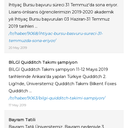
İhtiyaç Bursu başvuru süreci 31 Temmuz'da sona eriyor.
Lisans-önlisans öğrencilerimizin 2019-2020 akademik
yılı İhtiyaç Bursu başvuruları 03 Haziran-31 Temmuz
2019 tarihleri ...
/tr/haber/9068/ihtiyac-bursu-basvuru-sureci-31-
temmuzda-sona-eriyor/
20 May 2019
BİLGİ Quidditch Takımı şampiyon
BİLGİ Quidditch Takımı şampiyon 11-12 Mayıs 2019
tarihlerinde Ankara’da yapılan Türkiye Quidditch 2.
Ligi'nde, Üniversitemiz Quidditch Takımı Bilkent Foxes
Quidditch ...
/tr/haber/9063/bilgi-quidditch-takimi-sampiyon/
17 May 2019
Bayram Tatili
Bayram Tatili Üniversitemiz, Bayram nedeniyle 3