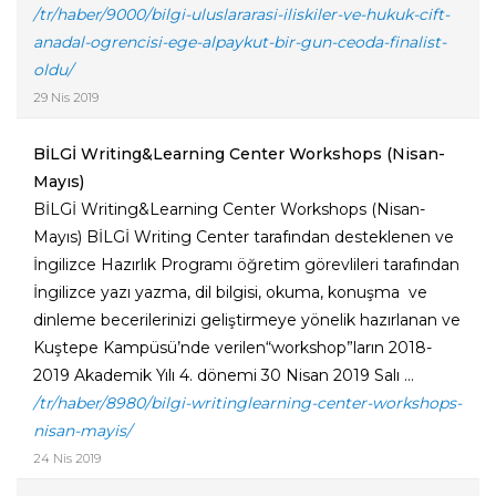
/tr/haber/9000/bilgi-uluslararasi-iliskiler-ve-hukuk-cift-
anadal-ogrencisi-ege-alpaykut-bir-gun-ceoda-finalist-
oldu/
29 Nis 2019
BİLGİ Writing&Learning Center Workshops (Nisan-
Mayıs)
BİLGİ Writing&Learning Center Workshops (Nisan-
Mayıs) BİLGİ Writing Center tarafından desteklenen ve
İngilizce Hazırlık Programı öğretim görevlileri tarafından
İngilizce yazı yazma, dil bilgisi, okuma, konuşma ve
dinleme becerilerinizi geliştirmeye yönelik hazırlanan ve
Kuştepe Kampüsü’nde verilen“workshop”ların 2018-
2019 Akademik Yılı 4. dönemi 30 Nisan 2019 Salı ...
/tr/haber/8980/bilgi-writinglearning-center-workshops-
nisan-mayis/
24 Nis 2019