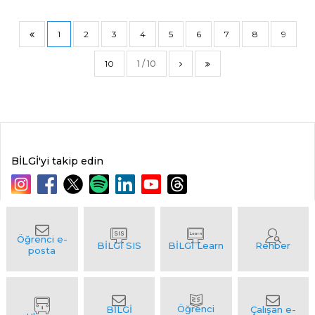
1
2
3
4
5
6
7
8
9
10
1 / 10
BİLGİ'yi takip edin