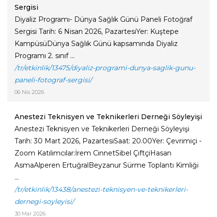
Sergisi
Diyaliz Programı- Dünya Sağlık Günü Paneli Fotoğraf
Sergisi Tarih: 6 Nisan 2026, PazartesiYer: Kuştepe
KampüsüDünya Sağlık Günü kapsamında Diyaliz
Programı 2. sınıf ...
/tr/etkinlik/13475/diyaliz-programi-dunya-saglik-gunu-
paneli-fotograf-sergisi/
06 Nis 2026
Anestezi Teknisyen ve Teknikerleri Derneği Söyleyişi
Anestezi Teknisyen ve Teknikerleri Derneği Söyleyişi
Tarih: 30 Mart 2026, PazartesiSaat: 20.00Yer: Çevrimiçi -
Zoom Katılımcılar:İrem CinnetSibel ÇiftçiHasan
AsmaAlperen ErtuğralBeyzanur Sürme Toplantı Kimliği
...
/tr/etkinlik/13438/anestezi-teknisyen-ve-teknikerleri-
dernegi-soyleyisi/
30 Mar 2026