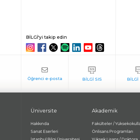
BİLGİ'yi takip edin
Üniversite
Akademik
Hakkında
Fakülteler / Yüksekokull
Sanat Eserleri
Önlisans Programları
İstanbul Bilgi Üniversitesi
Yüksek Lisans / Doktora