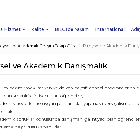
a Hizmet
Kalite
BİLGİ'de Yaşam
International
Ada
eysel ve Akademik Gelişim Takip Ofisi
Bireysel ve Akademik Danış
ysel ve Akademik Danışmalık
üm değiştirmek isteyen ya da yan dal/çift anadal programların
i) danışmanlığa ihtiyacı olan öğrenciler,
demik hedeflerine uygun planlamalar yapmak (ders çalışma prog
enciler,
demik zorluklar konusunda danışmanlığa ihtiyacı olan öğrencile
üşme başvurusu yapabilirler.