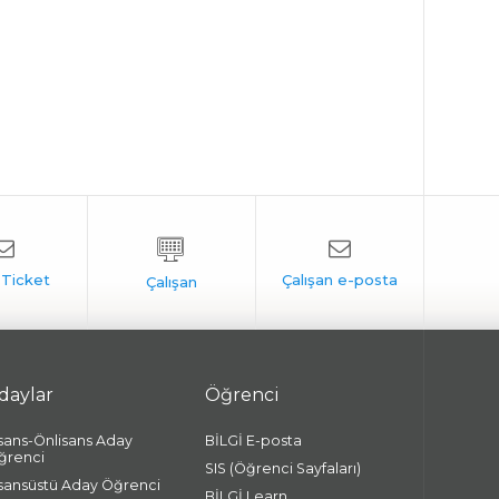
daylar
Öğrenci
isans-Önlisans Aday
BİLGİ E-posta
ğrenci
SIS (Öğrenci Sayfaları)
isansüstü Aday Öğrenci
BİLGİ Learn