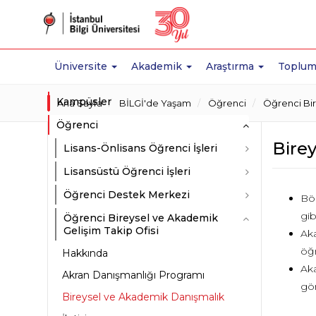
Üniversite
Akademik
Araştırma
Toplum
Kampüsler
Ana Sayfa
BİLGİ'de Yaşam
Öğrenci
Öğrenci Bir
Öğrenci
Bire
Lisans-Önlisans Öğrenci İşleri
Lisansüstü Öğrenci İşleri
Öğrenci Destek Merkezi
Böl
gib
Öğrenci Bireysel ve Akademik
Gelişim Takip Ofisi
Aka
öğr
Hakkında
Aka
Akran Danışmanlığı Programı
gör
Bireysel ve Akademik Danışmalık