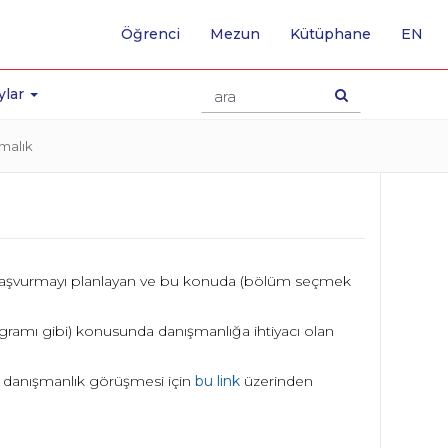
-
Öğrenci
Mezun
Kütüphane
EN
İNG
SA
GE
ylar
malık
a başvurmayı planlayan ve bu konuda (bölüm seçmek
ramı gibi) konusunda danışmanlığa ihtiyacı olan
r danışmanlık görüşmesi için
bu link
üzerinden