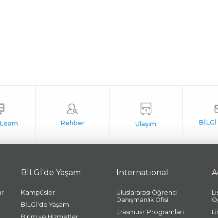
BİLGİ'de Yaşam
International
A
ar
Kampüsler
Uluslararası Öğrenci
L
Danışmanlık Ofisi
Ö
BİLGİ'de Yaşam
Erasmus+ Programları
L
Birim ve Hizmetler