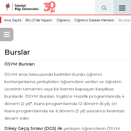
Tog
navi
Ana Sayfa
BİLGİ'de Yaşam
Öğrenci
Öğrenci Destek Merkezi
Burslar
Burslar
ÖSYM Bursları
ÖSYM sınav kılavuzunda belirtilen burslu öğrenci
kontenjanlarına yerleştirilen öğrencilere verilen ve öğretim
ücretinin tamamını veya bir kısmını kapsayan karşılıksız
burslardır. ÖSYM Bursları, İngilizce Hazırlık programlarında 4
dönem
(2 yıl)*, lisans programlarında 12 dönem (6 yıl), ön
lisans programlarında ise 6 dönem (3 yıl) süresince kesintisiz
devam eder.
Dikey Geçiş Sınavı (DGS)
ile
yerleşen öğrencilerin ÖSYM