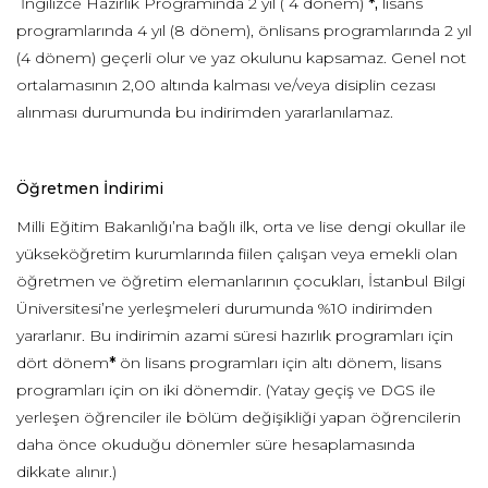
İngilizce Hazırlık Programında 2 yıl ( 4 dönem)
*,
lisans
programlarında 4 yıl (8 dönem), önlisans programlarında 2 yıl
(4 dönem) geçerli olur ve yaz okulunu kapsamaz. Genel not
ortalamasının 2,00 altında kalması ve/veya disiplin cezası
alınması durumunda bu indirimden yararlanılamaz.
Öğretmen İndirimi
Milli Eğitim Bakanlığı’na bağlı ilk, orta ve lise dengi okullar ile
yükseköğretim kurumlarında fiilen çalışan veya emekli olan
öğretmen ve öğretim elemanlarının çocukları, İstanbul Bilgi
Üniversitesi’ne yerleşmeleri durumunda %10 indirimden
yararlanır. Bu indirimin azami süresi hazırlık programları için
dört dönem
*
ön lisans programları için altı dönem, lisans
programları için on iki dönemdir. (Yatay geçiş ve DGS ile
yerleşen öğrenciler ile bölüm değişikliği yapan öğrencilerin
daha önce okuduğu dönemler süre hesaplamasında
dikkate alınır.)