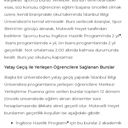
karşılıksız ‘sporcu bursu’ verilebilir. Bursun verilmesindeki
esas, söz konusu öğrencinin eğitim başarısı öncelikli olmak
üzere, kendi branşındaki okul takımında İstanbul Bilgi
Üniversitesi’ni temsil etmesidir. Burs verilecek branşlar, Spor
Birimi’nin görüşü alınarak, Mütevelli Heyet tarafından
belirlenir. Sporcu bursu İngilizce Hazırlık Programı'nda 2 yıl
*
,
lisans programlarında 4 yıl, ön lisans programlarında 2 yıl
geçerlidir. Not ortalaması 2.00 altında kalması durumunda
kesilir. Burs yaz okulunu kapsamaz.
Yatay Geçiş ile Yerleşen Öğrencilere Sağlanan Burslar
Başka bir üniversiteden yatay geçiş yaparak İstanbul Bilgi
Üniversitesi programlarına yerleşen öğrencilere Merkezi
Yerleştirme Puanına göre verilen burslar toplam 12 dönem
(önceki üniversitede eğitim alınan dönemler süre
hesaplamasında dikkate alınır) geçerli olur. Mütevelli Heyet
burslarının geçerlilik koşulları ise aşağıdaki gibidir:
İngilizce Hazırlık Programı
*
için bu burslar 2 akademik