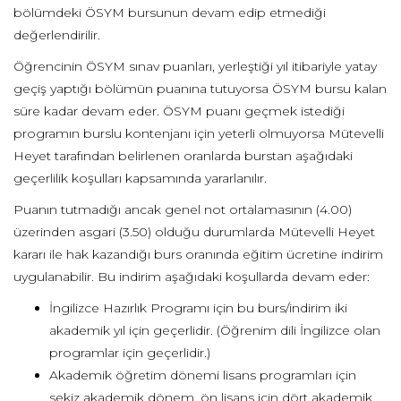
bölümdeki ÖSYM bursunun devam edip etmediği
değerlendirilir.
Öğrencinin ÖSYM sınav puanları, yerleştiği yıl itibariyle yatay
geçiş yaptığı bölümün puanına tutuyorsa ÖSYM bursu kalan
süre kadar devam eder. ÖSYM puanı geçmek istediği
programın burslu kontenjanı için yeterli olmuyorsa Mütevelli
Heyet tarafından belirlenen oranlarda burstan aşağıdaki
geçerlilik koşulları kapsamında yararlanılır.
Puanın tutmadığı ancak genel not ortalamasının (4.00)
üzerinden asgari (3.50) olduğu durumlarda Mütevelli Heyet
kararı ile hak kazandığı burs oranında eğitim ücretine indirim
uygulanabilir. Bu indirim aşağıdaki koşullarda devam eder:
İngilizce Hazırlık Programı için bu burs/indirim iki
akademik yıl için geçerlidir. (Öğrenim dili İngilizce olan
programlar için geçerlidir.)
Akademik öğretim dönemi lisans programları için
sekiz akademik dönem, ön lisans için dört akademik