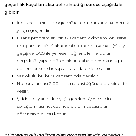
geçerlilik koşulları aksi belirtilmediği sürece aşağıdaki
gibidir:
İngilizce Hazırlık Programı
*
için bu burslar 2 akademik
yıl için geçerlidir.
Lisans programları için 8 akademik dönem, önlisans
programları için 4 akademik dönemi aşamaz. (Yatay
geçiş ve DGS ile yerleşen öğrenciler ile bölüm
değişikliği yapan öğrencilerin daha önce okuduğu
dönemler süre hesaplamasında dikkate alınır)
Yaz okulu bu burs kapsamında değildir.
Not ortalaması 2.00’ın altına düştüğünde burs/indirim
kesilir.
Şiddet olaylarına karıştığı gerekçesiyle disiplin
soruşturması neticesinde disiplin cezası alan
öğrencinin bursu kesilir.
* Öğrenim dili İngilizce olan programlar için geçerlidir
.