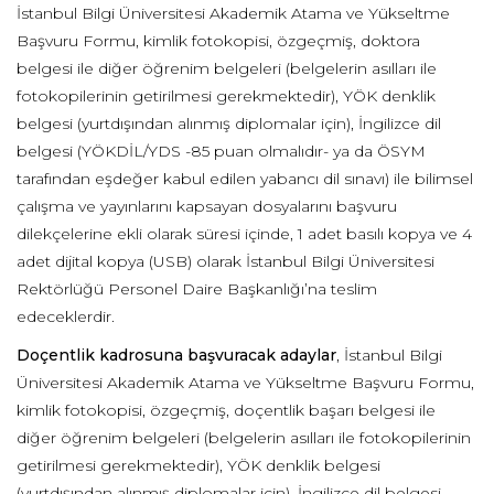
İstanbul Bilgi Üniversitesi Akademik Atama ve Yükseltme
Başvuru Formu, kimlik fotokopisi, özgeçmiş, doktora
belgesi ile diğer öğrenim belgeleri (belgelerin asılları ile
fotokopilerinin getirilmesi gerekmektedir), YÖK denklik
belgesi (yurtdışından alınmış diplomalar için), İngilizce dil
belgesi (YÖKDİL/YDS -85 puan olmalıdır- ya da ÖSYM
tarafından eşdeğer kabul edilen yabancı dil sınavı) ile bilimsel
çalışma ve yayınlarını kapsayan dosyalarını başvuru
dilekçelerine ekli olarak süresi içinde, 1 adet basılı kopya ve 4
adet dijital kopya (USB) olarak İstanbul Bilgi Üniversitesi
Rektörlüğü Personel Daire Başkanlığı’na teslim
edeceklerdir.
Doçentlik kadrosuna başvuracak adaylar
, İstanbul Bilgi
Üniversitesi Akademik Atama ve Yükseltme Başvuru Formu,
kimlik fotokopisi, özgeçmiş, doçentlik başarı belgesi ile
diğer öğrenim belgeleri (belgelerin asılları ile fotokopilerinin
getirilmesi gerekmektedir), YÖK denklik belgesi
(yurtdışından alınmış diplomalar için), İngilizce dil belgesi