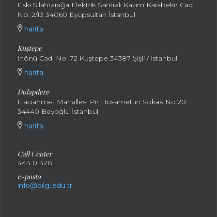
Eski Silahtarağa Elektrik Santralı Kazım Karabekir Cad.
No: 2/13 34060 Eyüpsultan İstanbul
harita
Kuştepe
İnönü Cad. No: 72 Kuştepe 34387 Şişli / İstanbul
harita
Dolapdere
Hacıahmet Mahallesi Pir Hüsamettin Sokak No:20
34440 Beyoğlu İstanbul
harita
Call Center
444 0 428
e-posta
info@bilgi.edu.tr