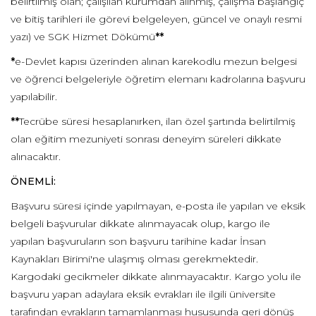
belirtilmiş olan; çalışılan kurumdan alınmış, çalışma başlangıç
ve bitiş tarihleri ile görevi belgeleyen, güncel ve onaylı resmi
yazı) ve SGK Hizmet Dökümü
**
*
e-Devlet kapısı üzerinden alınan karekodlu mezun belgesi
ve öğrenci belgeleriyle öğretim elemanı kadrolarına başvuru
yapılabilir.
**
Tecrübe süresi hesaplanırken, ilan özel şartında belirtilmiş
olan eğitim mezuniyeti sonrası deneyim süreleri dikkate
alınacaktır.
ÖNEMLİ:
Başvuru süresi içinde yapılmayan, e-posta ile yapılan ve eksik
belgeli başvurular dikkate alınmayacak olup, kargo ile
yapılan başvuruların son başvuru tarihine kadar İnsan
Kaynakları Birimi'ne ulaşmış olması gerekmektedir.
Kargodaki gecikmeler dikkate alınmayacaktır. Kargo yolu ile
başvuru yapan adaylara eksik evrakları ile ilgili üniversite
tarafından evrakların tamamlanması hususunda geri dönüş