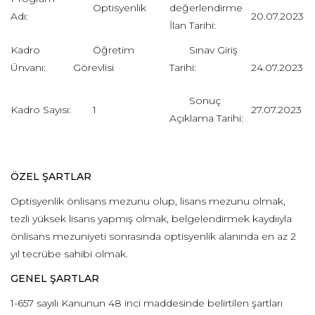
Optisyenlik
değerlendirme
Adı:
20.07.2023
İlan Tarihi:
Kadro
Öğretim
Sınav Giriş
Ünvanı:
Görevlisi
Tarihi:
24.07.2023
Sonuç
Kadro Sayısı:
1
27.07.2023
Açıklama Tarihi:
ÖZEL ŞARTLAR
Optisyenlik önlisans mezunu olup, lisans mezunu olmak,
tezli yüksek lisans yapmış olmak, belgelendirmek kaydııyla
önlisans mezuniyeti sonrasında optisyenlik alanında en az 2
yıl tecrübe sahibi olmak.
GENEL ŞARTLAR
1-657 sayılı Kanunun 48 inci maddesinde belirtilen şartları