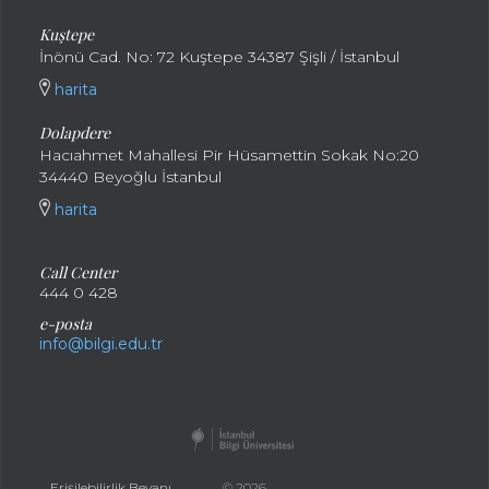
Kuştepe
İnönü Cad. No: 72 Kuştepe 34387 Şişli / İstanbul
harita
Dolapdere
Hacıahmet Mahallesi Pir Hüsamettin Sokak No:20
34440 Beyoğlu İstanbul
harita
Call Center
444 0 428
e-posta
info@bilgi.edu.tr
Erişilebilirlik Beyanı
© 2026