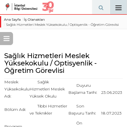
Tog
navi
Ana Sayfa
İş Olanakları
Sağlık Hizmetleri Meslek Yüksekokulu / Optisyenlik - Öğretim Görevlisi
Sağlık Hizmetleri Meslek
Yüksekokulu / Optisyenlik -
Öğretim Görevlisi
Meslek
Sağlık
Duyuru
Yüksekokulu
Hizmetleri Meslek
Başlama Tarihi:
23.06.2023
Adı:
Yüksek Okulu
Tıbbi Hizmetler
Son
Bölüm Adı:
ve Teknikler
Başvuru Tarihi:
18.07.2023
Ön
Program