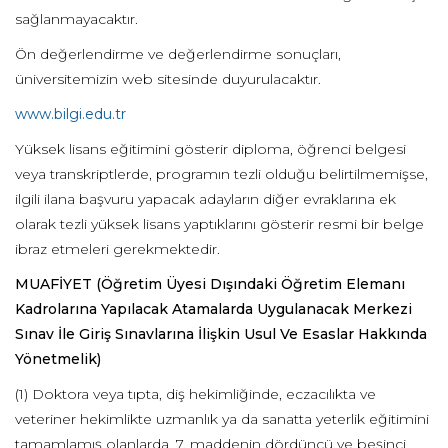
sağlanmayacaktır.
Ön değerlendirme ve değerlendirme sonuçları,
üniversitemizin web sitesinde duyurulacaktır.
www.bilgi.edu.tr
Yüksek lisans eğitimini gösterir diploma, öğrenci belgesi
veya transkriptlerde, programın tezli olduğu belirtilmemişse,
ilgili ilana başvuru yapacak adayların diğer evraklarına ek
olarak tezli yüksek lisans yaptıklarını gösterir resmi bir belge
ibraz etmeleri gerekmektedir.
MUAFİYET
(Öğretim Üyesi Dışındaki Öğretim Elemanı
Kadrolarına Yapılacak Atamalarda Uygulanacak Merkezi
Sınav İle Giriş Sınavlarına İlişkin Usul Ve Esaslar Hakkında
Yönetmelik)
(1) Doktora veya tıpta, diş hekimliğinde, eczacılıkta ve
veteriner hekimlikte uzmanlık ya da sanatta yeterlik eğitimini
tamamlamış olanlarda, 7. maddenin dördüncü ve beşinci