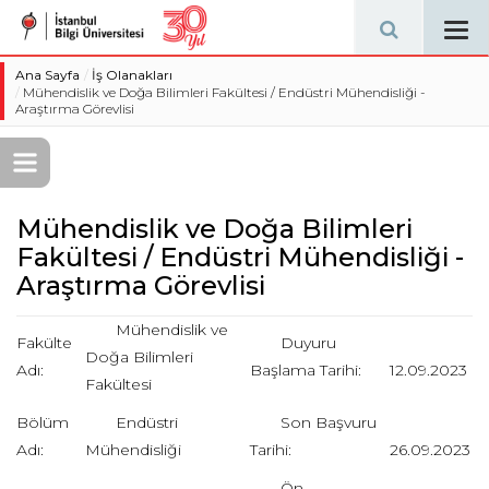
Tog
navi
Ana Sayfa
İş Olanakları
Mühendislik ve Doğa Bilimleri Fakültesi / Endüstri Mühendisliği -
Araştırma Görevlisi
Mühendislik ve Doğa Bilimleri
Fakültesi / Endüstri Mühendisliği -
Araştırma Görevlisi
Mühendislik ve
Fakülte
Duyuru
Doğa Bilimleri
Adı:
Başlama Tarihi:
12.09.2023
Fakültesi
Bölüm
Endüstri
Son Başvuru
Adı:
Mühendisliği
Tarihi:
26.09.2023
Ön