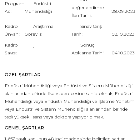
Program
Endüstri
değerlendirme
Adı:
Mühendisliği
28.09.2023
İlan Tarihi:
Kadro
Araştırma
Sınav Giriş
Ünvanı:
Görevlisi
Tarihi:
02.10.2023
Kadro
Sonuç
1
Sayısı:
Açıklama Tarihi:
04.10.2023
ÖZEL ŞARTLAR
Endüstri Mühendisliği veya Endüstri ve Sistem Mühendisliği
alanlarından birinde lisans derecesine sahip olmak; Endüstri
Mühendisliği veya Endüstri Mühendisliği ve İşletme Yönetimi
veya Endüstri ve Sistem Mühendisliği alanlarından birinde
tezli yüksek lisans veya doktora yapıyor olmak.
GENEL ŞARTLAR
1-657 sayılı Kanunun 48 inci maddesinde belirtilen şartları