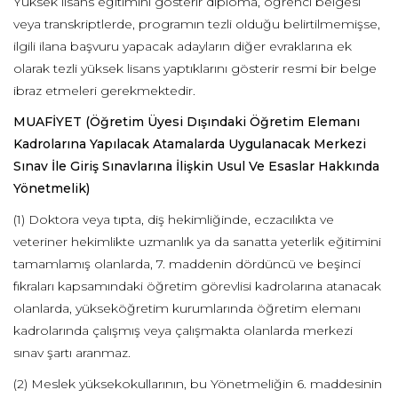
Yüksek lisans eğitimini gösterir diploma, öğrenci belgesi
veya transkriptlerde, programın tezli olduğu belirtilmemişse,
ilgili ilana başvuru yapacak adayların diğer evraklarına ek
olarak tezli yüksek lisans yaptıklarını gösterir resmi bir belge
ibraz etmeleri gerekmektedir.
MUAFİYET
(Öğretim Üyesi Dışındaki Öğretim Elemanı
Kadrolarına Yapılacak Atamalarda Uygulanacak Merkezi
Sınav İle Giriş Sınavlarına İlişkin Usul Ve Esaslar Hakkında
Yönetmelik)
(1) Doktora veya tıpta, diş hekimliğinde, eczacılıkta ve
veteriner hekimlikte uzmanlık ya da sanatta yeterlik eğitimini
tamamlamış olanlarda, 7. maddenin dördüncü ve beşinci
fıkraları kapsamındaki öğretim görevlisi kadrolarına atanacak
olanlarda, yükseköğretim kurumlarında öğretim elemanı
kadrolarında çalışmış veya çalışmakta olanlarda merkezi
sınav şartı aranmaz.
(2) Meslek yüksekokullarının, bu Yönetmeliğin 6. maddesinin