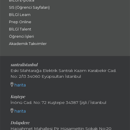
BİLGİ E-posta
SIS (Öğrenci Sayfaları)
BİLGİ Learn
Prep Online
BİLGİ Talent
Öğrenci İşleri
Akademik Takvimler
santralistanbul
Eski Silahtarağa Elektrik Santralı Kazım Karabekir Cad.
No: 2/13 34060 Eyüpsultan İstanbul
harita
Kuştepe
İnönü Cad. No: 72 Kuştepe 34387 Şişli / İstanbul
harita
Dolapdere
Hacıahmet Mahallesi Pir Hüsamettin Sokak No:20