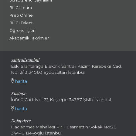
SIS (Öğrenci Sayfaları)
BİLGİ Learn
Prep Online
BİLGİ Talent
Öğrenci İşleri
Akademik Takvimler
santralistanbul
Eski Silahtarağa Elektrik Santralı Kazım Karabekir Cad.
No: 2/13 34060 Eyüpsultan İstanbul
harita
Kuştepe
İnönü Cad. No: 72 Kuştepe 34387 Şişli / İstanbul
harita
Dolapdere
Hacıahmet Mahallesi Pir Hüsamettin Sokak No:20
34440 Beyoğlu İstanbul