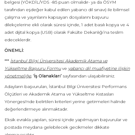
belgesi (YÖKDİL/YDS -85 puan olmalıdır- ya da ÖSYM
tarafından eşdeğer kabul edilen yabancı dil sınavı) ile bilimsel
çalışma ve yayınlarını kapsayan dosyalarını başvuru
dilekçelerine ekli olarak süresi içinde, 1 adet basılı kopya ve 4
adet dijital kopya (USB) olarak Fakülte Dekanlığı’na teslim
edeceklerdir.
ÖNEMLİ:
***
İstanbul Bilgi Üniversitesi Akademik Atama ve
Yükseltme Başvuru Formu
ve
yabancı dil muafiyetine ilişkin
yönetmeliğe
,
‘İş Olanakları’
sayfasından ulaşabilirsiniz.
Adayların başvuruları, İstanbul Bilgi Üniversitesi Performans
Ölçütleri ve Akademik Atama ve Yükseltme Kıstasları
Yönergesi'nde belirtilen kriterleri yerine getirmeleri halinde
değerlendirmeye alınmaktadır.
Eksik evrakla yapılan, süresi içinde yapılmayan başvurular ve
postada meydana gelebilecek gecikmeler dikkate
alınmayacaktır.