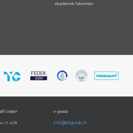
Akademik Takvimler
ll Center
e-posta
44 0 428
info@bilgi.edu.tr