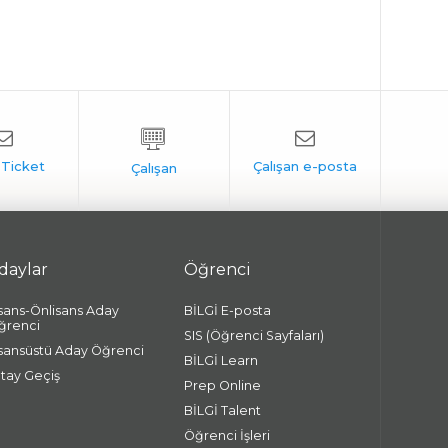
daylar
Öğrenci
isans-Önlisans Aday
BİLGİ E-posta
ğrenci
SIS (Öğrenci Sayfaları)
isansüstü Aday Öğrenci
BİLGİ Learn
atay Geçiş
Prep Online
BİLGİ Talent
Öğrenci İşleri