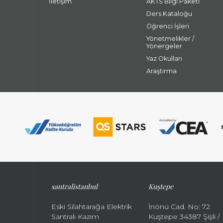
İletişim
AKTS Bilgi Paketi
Ders Kataloğu
Öğrenci İşleri
Yönetmelikler /
Yönergeler
Yaz Okulları
Araştırma
santralistanbul
Kuştepe
Eski Silahtarağa Elektrik
İnönü Cad. No: 72
Santralı Kazım
Kuştepe 34387 Şişli /