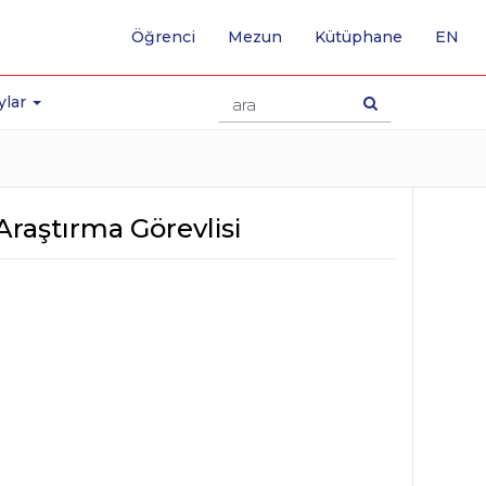
-
Öğrenci
Mezun
Kütüphane
EN
İNG
SA
GE
ylar
 Araştırma Görevlisi