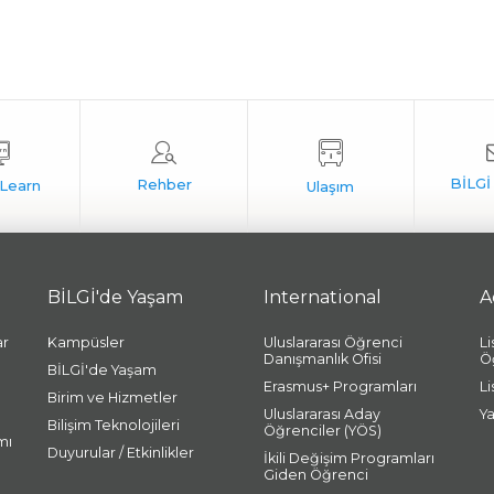
BİLGİ'de Yaşam
International
A
ar
Kampüsler
Uluslararası Öğrenci
L
Danışmanlık Ofisi
Ö
BİLGİ'de Yaşam
Erasmus+ Programları
L
Birim ve Hizmetler
Uluslararası Aday
Y
Bilişim Teknolojileri
Öğrenciler (YÖS)
mı
Duyurular / Etkinlikler
İkili Değişim Programları
Giden Öğrenci