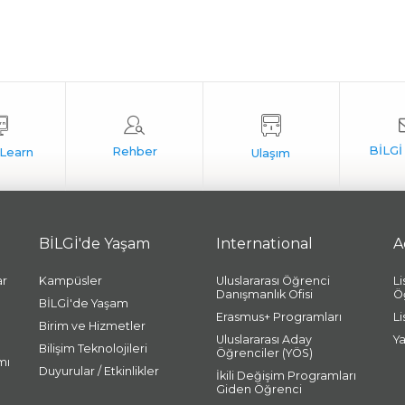
BİLGİ'de Yaşam
International
A
ar
Kampüsler
Uluslararası Öğrenci
L
Danışmanlık Ofisi
Ö
BİLGİ'de Yaşam
Erasmus+ Programları
L
Birim ve Hizmetler
Uluslararası Aday
Y
Bilişim Teknolojileri
Öğrenciler (YÖS)
mı
Duyurular / Etkinlikler
İkili Değişim Programları
Giden Öğrenci