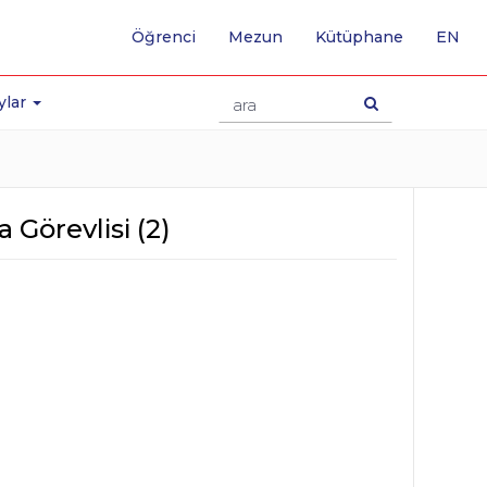
-
Öğrenci
Mezun
Kütüphane
EN
İNG
SA
GE
ylar
 Görevlisi (2)