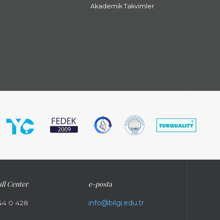
Akademik Takvimler
ll Center
e-posta
44 0 428
info@bilgi.edu.tr