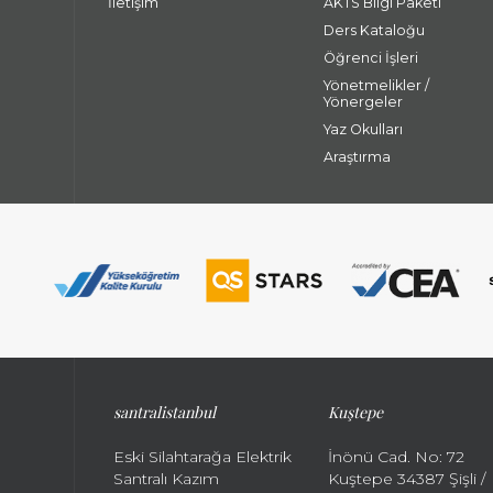
İletişim
AKTS Bilgi Paketi
Ders Kataloğu
Öğrenci İşleri
Yönetmelikler /
Yönergeler
Yaz Okulları
Araştırma
santralistanbul
Kuştepe
Eski Silahtarağa Elektrik
İnönü Cad. No: 72
Santralı Kazım
Kuştepe 34387 Şişli /