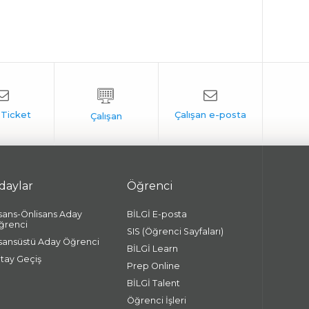
daylar
Öğrenci
isans-Önlisans Aday
BİLGİ E-posta
ğrenci
SIS (Öğrenci Sayfaları)
isansüstü Aday Öğrenci
BİLGİ Learn
atay Geçiş
Prep Online
BİLGİ Talent
Öğrenci İşleri