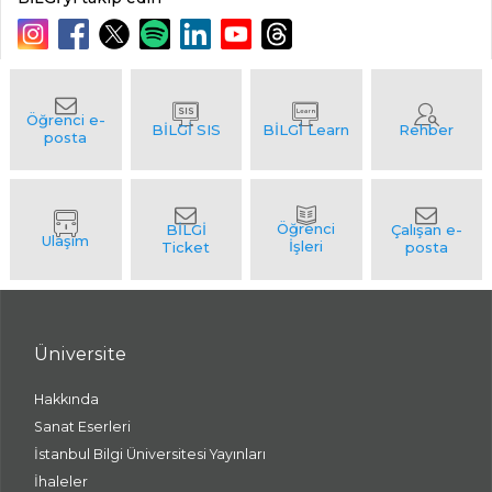
Üniversite
Hakkında
Sanat Eserleri
İstanbul Bilgi Üniversitesi Yayınları
İhaleler