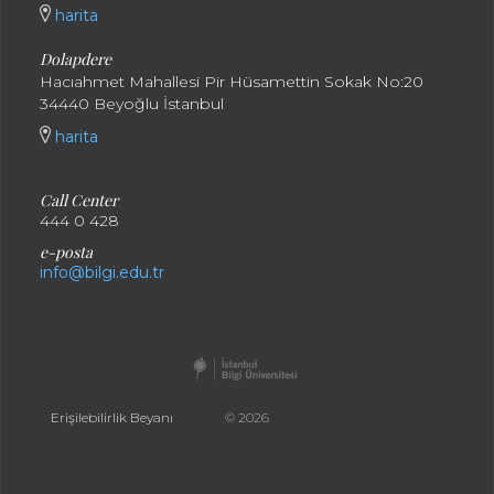
harita
Dolapdere
Hacıahmet Mahallesi Pir Hüsamettin Sokak No:20
34440 Beyoğlu İstanbul
harita
Call Center
444 0 428
e-posta
info@bilgi.edu.tr
Erişilebilirlik Beyanı
© 2026