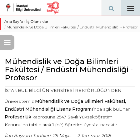
Tog
navi
Ana Sayfa
İş Olanakları
Mühendislik ve Doğa Bilimleri Fakültesi / Endüstri Mühendisliği - Profesör
Mühendislik ve Doğa Bilimleri
Fakültesi / Endüstri Mühendisliği -
Profesör
İSTANBUL BİLGİ ÜNİVERSİTESİ REKTÖRLÜĞÜNDEN
Üniversitemiz
Mühendislik ve Doğa Bilimleri Fakültesi
,
Endüstri Mühendisliği
Lisans Programı
’nda açık bulunan
Profesörlük
kadrosuna 2547 Sayılı Yükseköğretim
Kanunu’na tabi olarak 1 (bir) öğretim üyesi alınacaktır.
İlan Başvuru Tarihleri: 25 Mayıs – 2 Temmuz 2018