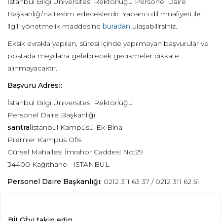
İstanbul Bilgi Üniversitesi Rektörlüğü Personel Daire
Başkanlığı’na teslim edeceklerdir. Yabancı dil muafiyeti ile
ilgili yönetmelik maddesine
buradan
ulaşabilirsiniz.
Eksik evrakla yapılan, süresi içinde yapılmayan başvurular ve
postada meydana gelebilecek gecikmeler dikkate
alınmayacaktır.
Başvuru Adresi:
İstanbul Bilgi Üniversitesi Rektörlüğü
Personel Daire Başkanlığı
santral
istanbul Kampüsü-Ek Bina
Premier Kampüs Ofis
Gürsel Mahallesi İmrahor Caddesi No:29
34400 Kağıthane - İSTANBUL
Personel Daire Başkanlığı:
0212 311 63 37 / 0212 311 62 51
BİLGİ'yi takip edin