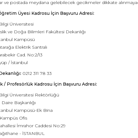
ar ve postada meydana gelebilecek gecikmeler dikkate alınmayac
ğretim Üyesi Kadrosu İçin Başvuru Adresi:
Bilgi Üniversitesi
lik ve Doğa Bilimleri Fakültesi Dekanlığı
stanbul Kampüsü
htarağa Elektrik Santralı
rabekir Cad. No:2/13
üp / İstanbul
Dekanlığı:
0212 311 78 33
k / Profesörlük Kadrosu İçin Başvuru Adresi:
Bilgi Üniversitesi Rektörlüğü
 Daire Başkanlığı
stanbul Kampüsü-Ek Bina
 Kampüs Ofis
Mahallesi İmrahor Caddesi No:29
ağıthane - İSTANBUL