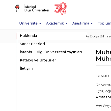
Üniversite
Akademik
Araştırma
Toplum
Hakkında
Ana Sayfa
İş Olanakları
Mühendislik ve Doğa Bilimler
Sanat Eserleri
Mühen
İstanbul Bilgi Üniversitesi Yayınları
Mühen
Katalog ve Broşürler
İletişim
İSTANBU
Üniversi
1 (bir) 
Profesö
İlan Başv