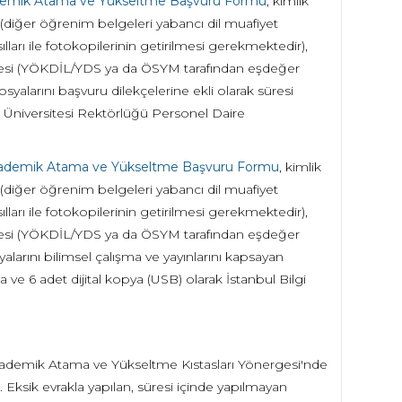
Akademik Atama ve Yükseltme Başvuru Formu
, kimlik
 (diğer öğrenim belgeleri yabancı dil muafiyet
ları ile fotokopilerinin getirilmesi gerekmektedir),
elgesi (YÖKDİL/YDS ya da ÖSYM tarafından eşdeğer
osyalarını başvuru dilekçelerine ekli olarak süresi
lgi Üniversitesi Rektörlüğü Personel Daire
i Akademik Atama ve Yükseltme Başvuru Formu
, kimlik
 (diğer öğrenim belgeleri yabancı dil muafiyet
ları ile fotokopilerinin getirilmesi gerekmektedir),
elgesi (YÖKDİL/YDS ya da ÖSYM tarafından eşdeğer
yalarını bilimsel çalışma ve yayınlarını kapsayan
a ve 6 adet dijital kopya (USB) olarak İstanbul Bilgi
.
 Akademik Atama ve Yükseltme Kıstasları Yönergesi'nde
. Eksik evrakla yapılan, süresi içinde yapılmayan