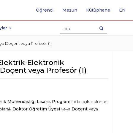
-
Öğrenci
Mezun
Kütüphane
EN
İNG
SA
GE
ylar
eya Doçent veya Profesör (1)
Elektrik-Elektronik
Doçent veya Profesör (1)
onik Mühendisliği Lisans Programı
’nda açık bulunan
olarak
Doktor Öğretim Üyesi
veya
Doçent
veya