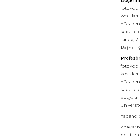
Doçentli
fotokopis
koşulları
YÖK denk
kabul edi
içinde, 2
Başkanlığ
Profesör
fotokopis
koşulları
YÖK denk
kabul edi
dosyaları
Üniversit
Yabancı d
Adayların
belirtile