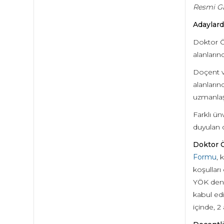
Resmi Ga
Adaylard
Doktor Ö
alanları
Doçent ve
alanların
uzmanla
Farklı ün
duyulan 
Doktor Ö
Formu
, 
koşulları
YÖK denk
kabul edi
içinde, 2