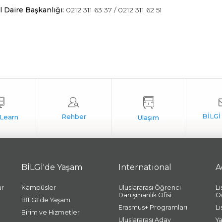
 Daire Başkanlığı:
0212 311 63 37 / 0212 311 62 51
BİLGİ'de Yaşam
International
A
ar
Kampüsler
Uluslararası Öğrenci
L
Danışmanlık Ofisi
Ö
BİLGİ'de Yaşam
Erasmus+ Programları
L
Birim ve Hizmetler
Uluslararası Aday
Y