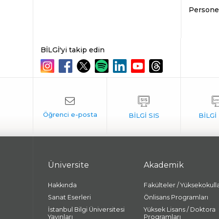
Personel
BİLGİ'yi takip edin
Üniversite
Akademik
Hakkında
Fakülteler / Yüksekokull
Sanat Eserleri
Önlisans Programları
İstanbul Bilgi Üniversitesi
Yüksek Lisans / Doktora
Yayınları
Programları