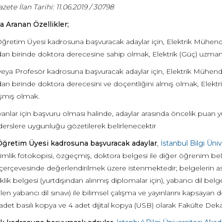
zete İlan Tarihi:
11.06.2019 / 30798
a Aranan Özellikler;
ğretim Üyesi kadrosuna başvuracak adaylar için, Elektrik Mühendis
ndan birinde doktora derecesine sahip olmak, Elektrik (Güç) uzman
ya Profesör kadrosuna başvuracak adaylar için, Elektrik Mühendis
dan birinde doktora derecesini ve doçentliğini almış olmak, Elektr
şmış olmak.
vanlar için başvuru olması halinde, adaylar arasında öncelik puan yüks
derslere uygunluğu gözetilerek belirlenecektir
ğretim Üyesi kadrosuna başvuracak adaylar
,
İstanbul Bilgi Ün
kimlik fotokopisi, özgeçmiş, doktora belgesi ile diğer öğrenim bel
 çerçevesinde değerlendirilmek üzere istenmektedir; belgelerin asıl
lik belgesi (yurtdışından alınmış diplomalar için), yabancı dil b
len yabancı dil sınavı) ile bilimsel çalışma ve yayınlarını kapsayan d
 adet basılı kopya ve 4 adet dijital kopya (USB) olarak Fakülte Deka