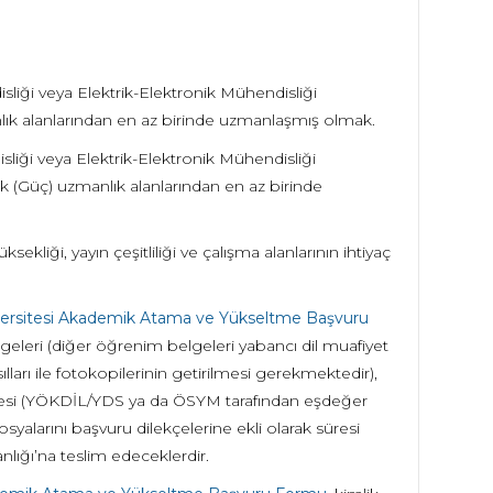
liği veya Elektrik-Elektronik Mühendisliği
lık alanlarından en az birinde uzmanlaşmış olmak.
liği veya Elektrik-Elektronik Mühendisliği
ik (Güç) uzmanlık alanlarından en az birinde
ekliği, yayın çeşitliliği ve çalışma alanlarının ihtiyaç
iversitesi Akademik Atama ve Yükseltme Başvuru
geleri (diğer öğrenim belgeleri yabancı dil muafiyet
ları ile fotokopilerinin getirilmesi gerekmektedir),
elgesi (YÖKDİL/YDS ya da ÖSYM tarafından eşdeğer
osyalarını başvuru dilekçelerine ekli olarak süresi
nlığı’na teslim edeceklerdir.