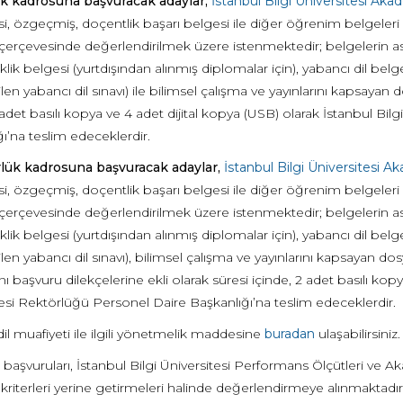
k kadrosuna başvuracak adaylar,
İstanbul Bilgi Üniversitesi 
i, özgeçmiş, doçentlik başarı belgesi ile diğer öğrenim belgeleri
 çerçevesinde değerlendirilmek üzere istenmektedir; belgelerin asıl
lik belgesi (yurtdışından alınmış diplomalar için), yabancı dil b
len yabancı dil sınavı) ile bilimsel çalışma ve yayınlarını kapsayan d
 adet basılı kopya ve 4 adet dijital kopya (USB) olarak İstanbul Bi
ı’na teslim edeceklerdir.
lük kadrosuna başvuracak adaylar,
İstanbul Bilgi Üniversites
i, özgeçmiş, doçentlik başarı belgesi ile diğer öğrenim belgeleri
 çerçevesinde değerlendirilmek üzere istenmektedir; belgelerin asıl
lik belgesi (yurtdışından alınmış diplomalar için), yabancı dil b
len yabancı dil sınavı), bilimsel çalışma ve yayınlarını kapsayan dos
nı başvuru dilekçelerine ekli olarak süresi içinde, 2 adet basılı kopy
esi Rektörlüğü Personel Daire Başkanlığı’na teslim edeceklerdir.
il muafiyeti ile ilgili yönetmelik maddesine
buradan
ulaşabilirsiniz
 başvuruları, İstanbul Bilgi Üniversitesi Performans Ölçütleri ve
n kriterleri yerine getirmeleri halinde değerlendirmeye alınmaktadır