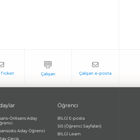
daylar
Öğrenci
isans-Önlisans Aday
BİLGİ E-posta
ğrenci
SIS (Öğrenci Sayfaları)
isansüstü Aday Öğrenci
BİLGİ Learn
atay Geçiş