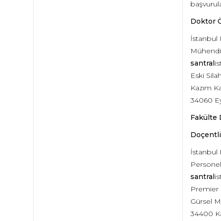
başvurul
Doktor Ö
İstanbul 
Mühendis
santral
i
Eski Sila
Kazım Ka
34060 Ey
Fakülte 
Doçentli
İstanbul 
Personel
santral
i
Premier
Gürsel 
34400 K