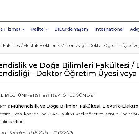
a Hizmet
Kalite
BİLGİ'de Yaşam
International
Ada
i Fakültesi / Elektrik-Elektronik Mühendisliği - Doktor Öğretim Üyesi v
dislik ve Doğa Bilimleri Fakültesi / 
disliği - Doktor Öğretim Üyesi veya 
L BİLGİ ÜNİVERSİTESİ REKTÖRLÜĞÜNDEN
temiz
Mühendislik ve Doğa Bilimleri Fakültesi
,
Elektrik-Elektr
öğretim üyesi kadrosuna 2547 Sayılı Yükseköğretim Kanunu’na tabi 
r
alınacaktır.
uru Tarihleri: 11.06.2019 – 12.07.2019