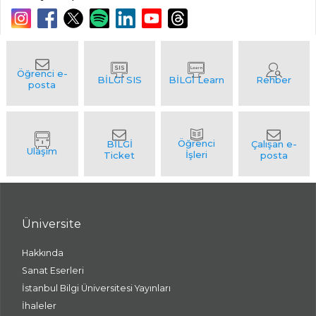
Üniversite
Hakkında
Sanat Eserleri
İstanbul Bilgi Üniversitesi Yayınları
İhaleler