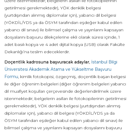
üzere istenmektedir; belgelerin asılları ile fotokopilerinin
getirilmesi gerekmektedir), YÖK denklik belgesi
(yurtdışından alınmış diplomalar için), yabancı dil belgesi
(YÖKDİL/YDS ya da ÖSYM tarafından eşdeğer kabul edilen
yabancı dil sınavı) ile bilimsel çalışma ve yayınlarını kapsayan
dosyalarını başvuru dilekçelerine ekli olarak süresi içinde, 1
adet basılı kopya ve 4 adet dijital kopya (USB) olarak Fakülte
Dekanlığı’na teslim edeceklerdir.
Doçentlik kadrosuna başvuracak adaylar,
İstanbul Bilgi
Üniversitesi Akademik Atama ve Yükseltme Başvuru
Formu
, kimlik fotokopisi, özgeçmiş, doçentlik başarı belgesi
ile diğer öğrenim belgeleri (diğer öğrenim belgeleri yabancı
dil muafiyet koşulları çerçevesinde değerlendirilmek üzere
istenmektedir; belgelerin asılları ile fotokopilerinin getirilmesi
gerekmektedir), YÖK denklik belgesi (yurtdışından alınmış
diplomalar için), yabancı dil belgesi (YÖKDİL/YDS ya da
ÖSYM tarafından eşdeğer kabul edilen yabancı dil sınavı) ile
bilimsel çalışma ve yayınlarını kapsayan dosyalarını başvuru