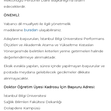
Rektörlüğü Personel Daire Başkanlığı’na teslim
edeceklerdir.
ÖNEMLİ:
Yabancı dil muafiyeti ile ilgili yönetmelik
maddesine
buradan
ulaşabilirsiniz.
Adayların başvuruları, İstanbul Bilgi Üniversitesi Performans
Ölçütleri ve Akademik Atama ve Yükseltme Kıstasları
Yönergesi'nde belirtilen kriterleri yerine getirmeleri halinde
değerlendirmeye alınmaktadır.
Eksik evrakla yapılan, süresi içinde yapılmayan başvurular ve
postada meydana gelebilecek gecikmeler dikkate
alınmayacaktır.
Doktor Öğretim Üyesi Kadrosu İçin Başvuru Adresi:
İstanbul Bilgi Üniversitesi
Sağlık Bilimleri Fakültesi Dekanlığı
Dolapdere Kampüsü