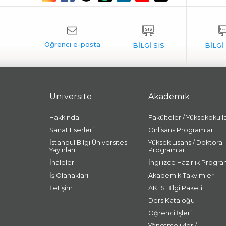
Üniversite
Akademik
Hakkında
Fakülteler / Yüksekokull
Sanat Eserleri
Önlisans Programları
İstanbul Bilgi Üniversitesi
Yüksek Lisans / Doktora
Yayınları
Programları
İhaleler
İngilizce Hazırlık Progra
İş Olanakları
Akademik Takvimler
İletişim
AKTS Bilgi Paketi
Ders Kataloğu
Öğrenci İşleri
Yönetmelikler /