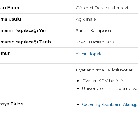
lan Birim
Öğrenci Destek Merkezi
lma Usulu
Açık İhale
lmanın Yapılacağı Yer
Santal Kampüsü
lmanın Yapılacağı Tarih
24-29 Haziran 2016
Memur
Yalçın Topak
Fiyatlandırma ile ilgili notlar:
Fiyatlar KDV hariçtir.
Üniversitemizin ödeme va
osya Ekleri
Catering.xlsx ikram Alanı.j