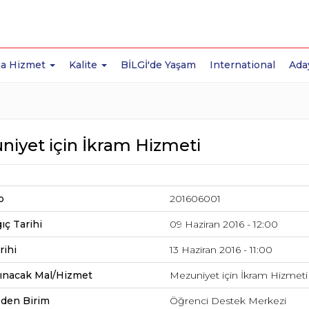
a Hizmet
Kalite
BİLGİ'de Yaşam
International
Ada
niyet için İkram Hizmeti
o
201606001
ıç Tarihi
09 Haziran 2016 - 12:00
rihi
13 Haziran 2016 - 11:00
lınacak Mal/Hizmet
Mezuniyet için İkram Hizmeti
Eden Birim
Öğrenci Destek Merkezi