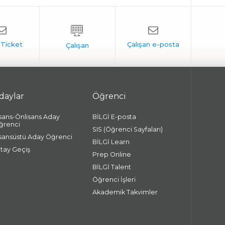
daylar
Öğrenci
isans-Önlisans Aday
BİLGİ E-posta
ğrenci
SIS (Öğrenci Sayfaları)
isansüstü Aday Öğrenci
BİLGİ Learn
atay Geçiş
Prep Online
BİLGİ Talent
Öğrenci İşleri
Akademik Takvimler