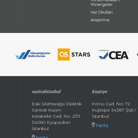
Yönergeler
Yaz Okulları
Araştırma
santralistanbul
Kuştepe
Eski Silahtarağa Elektrik
İnönü Cad. No: 72
Santralı Kazım
Kuştepe 34387 Şişli /
Karabekir Cad. No: 2/13
İstanbul
34060 Eyüpsultan
harita
İstanbul
harita