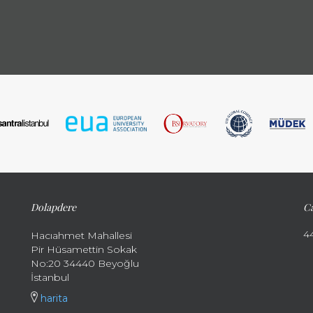
Dolapdere
Ca
4
Hacıahmet Mahallesi
Pir Hüsamettin Sokak
No:20 34440 Beyoğlu
İstanbul
harita