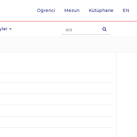
-
Öğrenci
Mezun
Kütüphane
EN
İNG
SA
GE
ylar