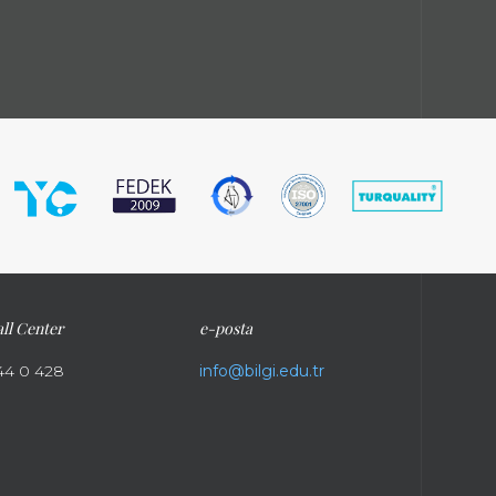
ll Center
e-posta
44 0 428
info@bilgi.edu.tr