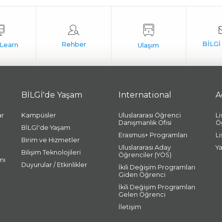
BİLGİ'de Yaşam
International
A
ar
Kampüsler
Uluslararası Öğrenci
L
Danışmanlık Ofisi
Ö
BİLGİ'de Yaşam
Erasmus+ Programları
L
Birim ve Hizmetler
Uluslararası Aday
Y
Bilişim Teknolojileri
Öğrenciler (YÖS)
mı
Duyurular / Etkinlikler
İkili Değişim Programları
Giden Öğrenci
İkili Değişim Programları
Gelen Öğrenci
İletişim